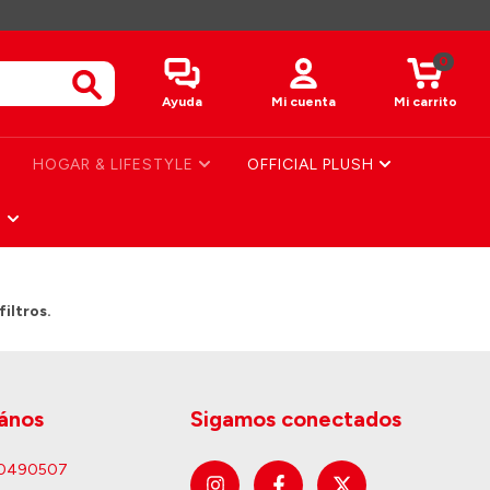
0
Ayuda
Mi cuenta
Mi carrito
HOGAR & LIFESTYLE
OFFICIAL PLUSH
S
iltros.
ános
Sigamos conectados
60490507