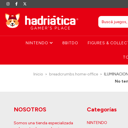
NINTENDO
8BITDO
FIGURES & COLLEC
T
Inicio
>
breadcrumbs.home-office
>
ILUMINACION 
No ten
NOSOTROS
Categorías
NINTENDO
Somos una tienda especializada