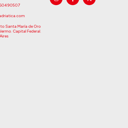
160490507
driatica.com
sto Santa María de Oro
lermo. Capital Federal.
Aires