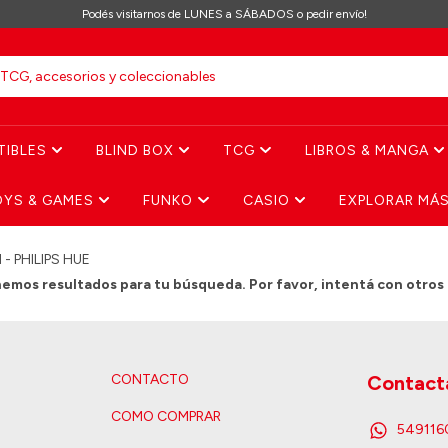
Podés visitarnos de LUNES a SÁBADOS o pedir envío!
TIBLES
BLIND BOX
TCG
LIBROS & MANGA
OYS & GAMES
FUNKO
CASIO
EXPLORAR MÁ
- PHILIPS HUE
emos resultados para tu búsqueda. Por favor, intentá con otros f
CONTACTO
Contact
COMO COMPRAR
54911