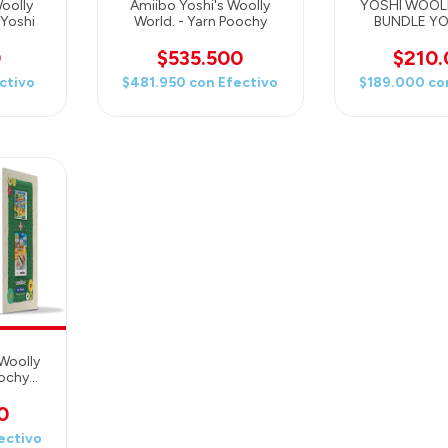
oolly
Amiibo Yoshi's Woolly
YOSHI WOOL
 Yoshi
World. - Yarn Poochy
BUNDLE YO
(JUEGO + AM
PINK
0
$535.500
$210
ctivo
$481.950
con
Efectivo
$189.000
co
Woolly
oochy
do 3DS
on
0
ectivo