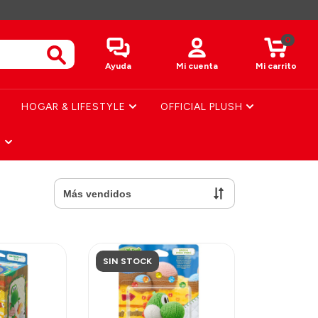
0
Ayuda
Mi cuenta
Mi carrito
HOGAR & LIFESTYLE
OFFICIAL PLUSH
S
SIN STOCK