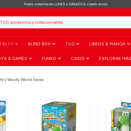
Podés visitarnos de LUNES a SÁBADOS o pedir envío!
TIBLES
BLIND BOX
TCG
LIBROS & MANGA
OYS & GAMES
FUNKO
CASIO
EXPLORAR MÁ
hi´s Woolly World Series