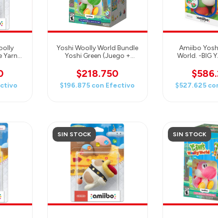
oolly
Yoshi Woolly World Bundle
Amiibo Yoshi
e Yarn
Yoshi Green (Juego +
World. -BIG 
Amiibo Yoshi Green)
0
$218.750
$586
ctivo
$196.875
con
Efectivo
$527.625
co
SIN STOCK
SIN STOCK