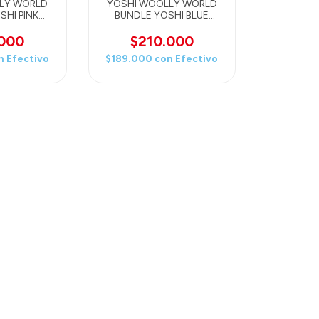
LY WORLD
YOSHI WOOLLY WORLD
SHI PINK
BUNDLE YOSHI BLUE
IIBO YOSHI
(JUEGO + AMIIBO YOSHI
)
BLUE)
.000
$210.000
n
Efectivo
$189.000
con
Efectivo