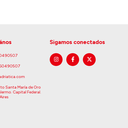
ános
Sigamos conectados
60490507
160490507
driatica.com
sto Santa María de Oro
lermo. Capital Federal.
Aires