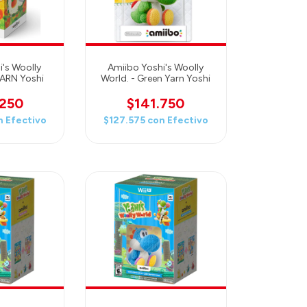
's Woolly
Amiibo Yoshi's Woolly
YARN Yoshi
World. - Green Yarn Yoshi
.250
$141.750
n
Efectivo
$127.575
con
Efectivo