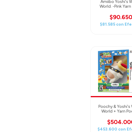
Amiibo Yoshi's W
World. -Pink Yarn
$90.65
$81.585
con
Efe
Poochy & Yoshi's 
World + Yarn P
amiibo - Ninten
bundle Editi
$504.00
$453.600
con
Ef