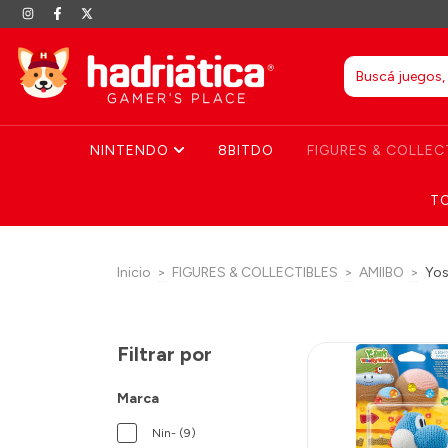
NINTENDO
8BITDO
FIGURES & COLLEC
T
Inicio
>
FIGURES & COLLECTIBLES
>
AMIIBO
>
Yos
Filtrar por
Marca
Nin- (9)