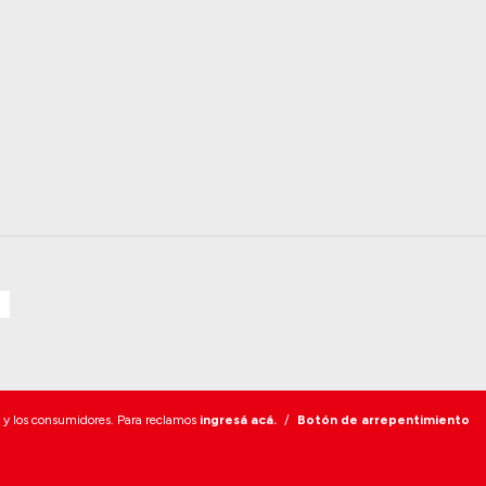
 y los consumidores. Para reclamos
ingresá acá.
/
Botón de arrepentimiento