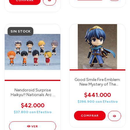
SIN STOCK
Good Smile Fire Emblem:
New Mystery of The
Emblem: Marth
Nendoroid Surprise
Nendoroid Action Figure
$441.000
Haikyu!! Nationals Arc -
Good Smile Company
$396.900
con
Efectivo
(One Blind Box)
$42.000
$37.800
con
Efectivo
VER