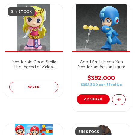
SIN STOCK
Nendoroid Good Smile
Good Smile Mega Man
The Legend of Zelda:
Nendoroid Action Figure
The Wind Waker HD:
Zelda Action Figure
$392.000
$352.800
con
Efectivo
VER
SIN STOCK