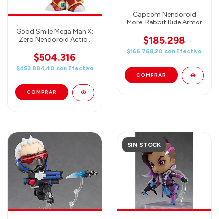
Capcom Nendoroid
More: Rabbit Ride Armor
Good Smile Mega Man X:
$185.298
Zero Nendoroid Action
Figure
$166.768,20
con
Efectivo
$504.316
$453.884,40
con
Efectivo
SIN STOCK