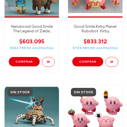
Nendoroid Good Smile
Good Smile Kirby Planet
The Legend of Zelda:
Robobot: Kirby
Breath of The Wild Link
Nendoroid & Nendoroid
DELUXE Nendoroid
More Robobot Armor
$603.095
$833.312
Action Figure
Action Figure Set
$542.785,50
con
Efectivo
$749.980,80
con
Efectivo
SIN STOCK
SIN STOCK