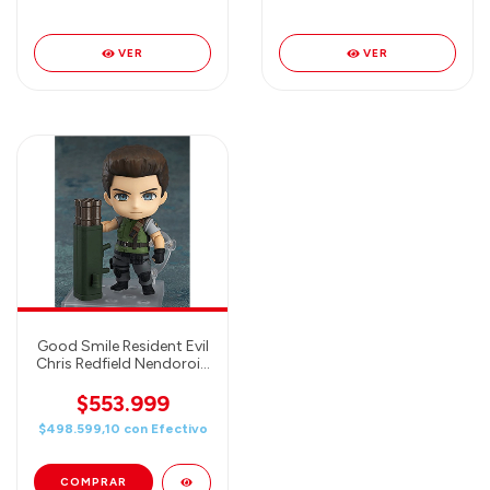
Action Figure Nendoroid
Nendoroid Action Figure
VER
VER
Good Smile Resident Evil
Chris Redfield Nendoroid
Action Figure
$553.999
$498.599,10
con
Efectivo