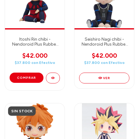
Itoshi Rin chibi -
Seishiro Nagi chibi -
Nendoroid Plus Rubber
Nendoroid Plus Rubber
Mascot - Good Smile
Mascot - Good Smile
Company
Company
$42.000
$42.000
$37.800
con
Efectivo
$37.800
con
Efectivo
VER
SIN STOCK