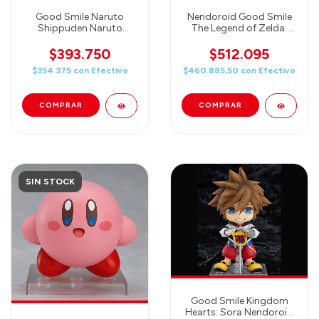
Good Smile Naruto
Nendoroid Good Smile
Shippuden Naruto
The Legend of Zelda:
Uzumaki Nendoroid
Wind Waker Link Action
Action Figure
Figure
$393.750
$512.095
$354.375
con
Efectivo
$460.885,50
con
Efectivo
SIN STOCK
Good Smile Kingdom
Hearts: Sora Nendoroid