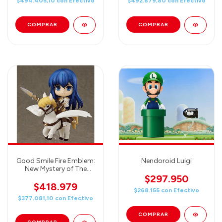
$494.405,10
con
Efectivo
$492.679,80
con
Efectivo
Good Smile Fire Emblem:
Nendoroid Luigi
New Mystery of The
Emblem: Shiida
$297.950
Nendoroid Action Figure
$418.979
$268.155
con
Efectivo
$377.081,10
con
Efectivo