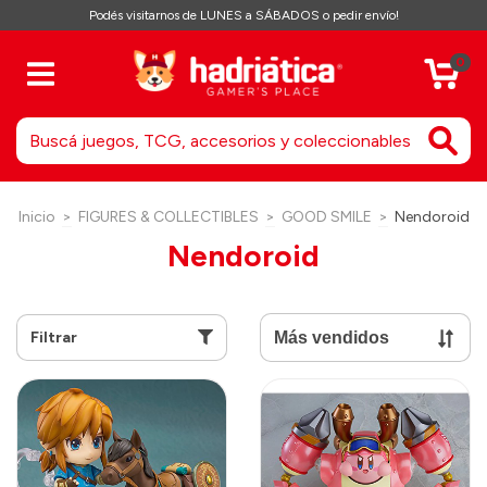
Podés visitarnos de LUNES a SÁBADOS o pedir envío!
0
Inicio
>
FIGURES & COLLECTIBLES
>
GOOD SMILE
>
Nendoroid
Nendoroid
Filtrar