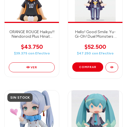
ORANGE ROUGE Haikyu!!
Hello! Good Smile: Yu-
Nendoroid Plus Hinata
Gi-Oh! Duel Monsters -
Shoyo Rubber Mascot
Yami Yugi - Good Smile
Company
$43.750
$52.500
$39.375
con
Efectivo
$47.250
con
Efectivo
VER
SIN STOCK