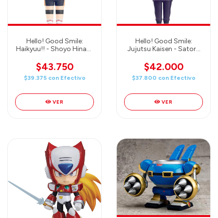
Hello! Good Smile:
Hello! Good Smile:
Haikyuu!! - Shoyo Hinata
Jujutsu Kaisen - Satoru
- Good Smile Company
Gojo - Good Smile
Company
$43.750
$42.000
$39.375
con
Efectivo
$37.800
con
Efectivo
VER
VER