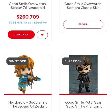
Good Smile Overwatch:
Good Smile Overwatch:
Soldier 76 Nendoroid
Sombra Classic Skin
Action Figure
Edition Nendoroid
Action Figure
$260.709
$234.638,10
con
Efectivo
VER
SIN STOCK
SIN STOCK
Nendoroid - Good Smile
Good Smile Metal Gear
The Legend Of Zelda:
Solid V: The Phantom
Breath Of The Wild: Link
Pain: Venom Snake