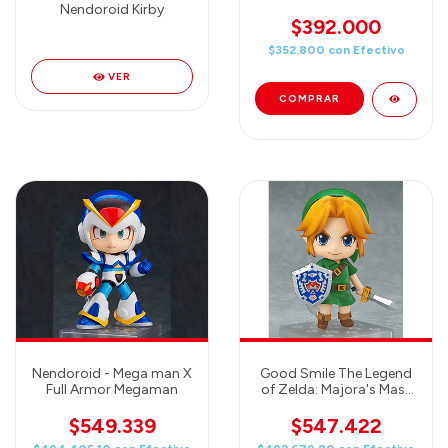
Action Figure
Nendoroid Kirby
$392.000
$352.800
con
Efectivo
VER
Nendoroid - Mega man X
Good Smile The Legend
Full Armor Megaman
of Zelda: Majora's Mask
3D Link Nendoroid
Action Figure
$549.339
$547.422