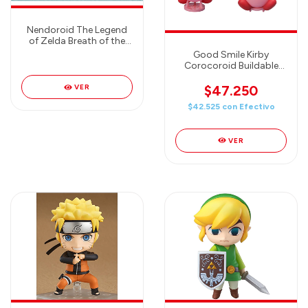
Nendoroid The Legend
of Zelda Breath of the
Wild Guardian Good
Good Smile Kirby
Smile Japan New
Corocoroid Buildable
Collectible Figures (6
cm) Figura Random (hay
$47.250
VER
4 modelos en total)
$42.525
con
Efectivo
VER