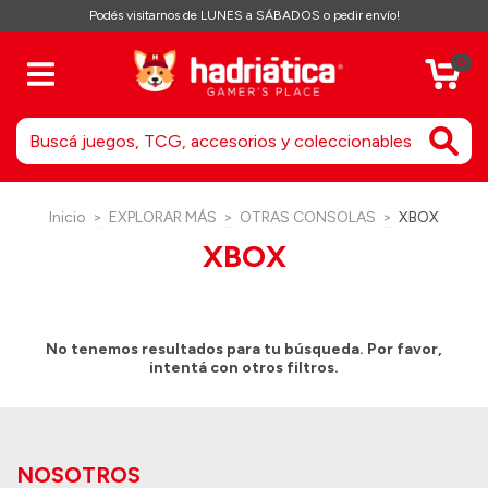
Podés visitarnos de LUNES a SÁBADOS o pedir envío!
0
Inicio
>
EXPLORAR MÁS
>
OTRAS CONSOLAS
>
XBOX
XBOX
No tenemos resultados para tu búsqueda. Por favor,
intentá con otros filtros.
NOSOTROS