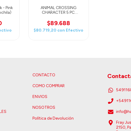
k - Pink
ANIMAL CROSSING
ochila)
CHARACTER 5 PC.
BACKPACK SET (Mochila,
lunchera, estuche para
0
$89.688
lápices, llavero goma,
ectivo
$80.719,20
con
Efectivo
parche tela)
CONTACTO
Contact
COMO COMPRAR
54911
ENVIOS
+5491
NOSOTROS
LES
info@ha
Política de Devolución
Fray Ju
2150, Pa