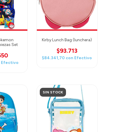
Pokemon
Kirby Lunch Bag (lunchera)
iezas Set
$93.713
550
$84.341,70
con
Efectivo
n
Efectivo
SIN STOCK