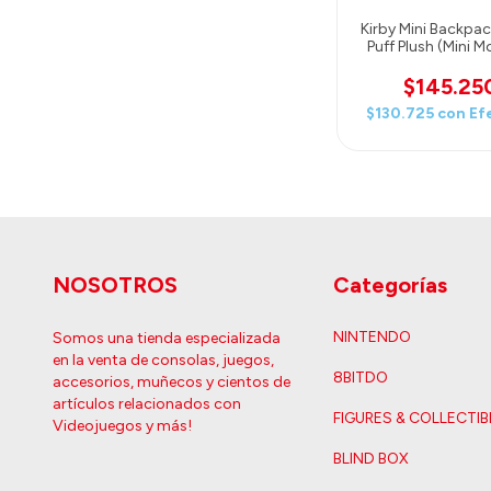
Kirby Mini Backpac
Puff Plush (Mini M
$145.25
$130.725
con
Ef
NOSOTROS
Categorías
NINTENDO
Somos una tienda especializada
en la venta de consolas, juegos,
8BITDO
accesorios, muñecos y cientos de
artículos relacionados con
FIGURES & COLLECTIB
Videojuegos y más!
BLIND BOX