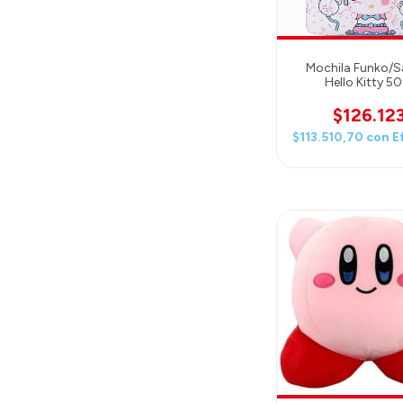
Mochila Funko/Sa
Hello Kitty 5
Anniversary All Ove
Cake Mini-Back
$126.12
$113.510,70
con
E