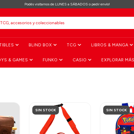
Podés visitarnos de LUNES a SÁBADOS o pedir envío!
TIBLES
BLIND BOX
TCG
LIBROS & MANGA
OYS & GAMES
FUNKO
CASIO
EXPLORAR MÁ
SIN STOCK
SIN STOCK