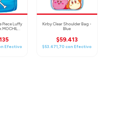
 Piece Luffy
Kirby Clear Shoulder Bag -
ck MOCHILA
Blue
IECE
135
$59.413
on
Efectivo
$53.471,70
con
Efectivo