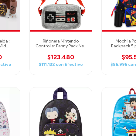
lda :
Riñonera Nintendo
Mochila 
Wild
Controller Fanny Pack Nes
Backpack 5 p
ox
Controller Bag - Bioworld
0
$123.480
$95.
ctivo
$111.132
con
Efectivo
$85.995
co