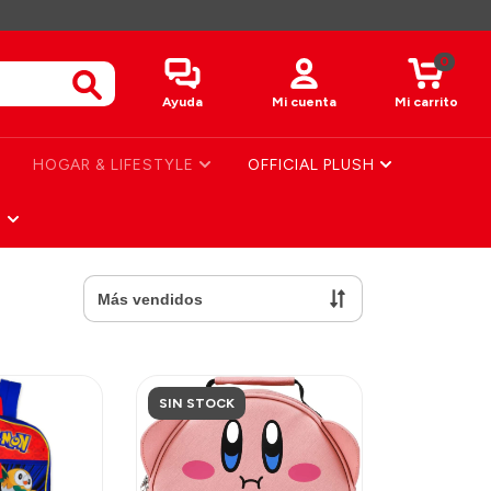
0
Ayuda
Mi cuenta
Mi carrito
HOGAR & LIFESTYLE
OFFICIAL PLUSH
S
SIN STOCK