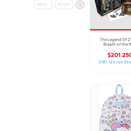
The Legend Of Ze
Breath of the 
Collector's B
$201.25
$181.125
con
Efe