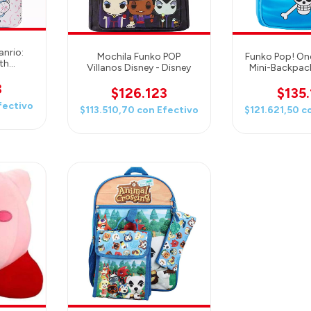
nrio:
Mochila Funko POP
Funko Pop! One
0th
Villanos Disney - Disney
Mini-Backpa
r Print
ONE P
pack
3
$126.123
$135.
fectivo
$113.510,70
con
Efectivo
$121.621,50
c