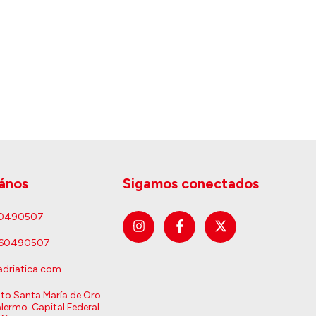
ános
Sigamos conectados
60490507
160490507
driatica.com
sto Santa María de Oro
lermo. Capital Federal.