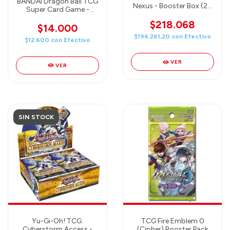
BANDAI Dragon Ball TCG
Nexus - Booster Box (24
Super Card Game -
packs)
Fusion World - Blazing
$218.068
Aura Booster Pack
$14.000
(FB02) English
$196.261,20
con
Efectivo
$12.600
con
Efectivo
VER
VER
SIN STOCK
Yu-Gi-Oh! TCG:
TCG Fire Emblem 0
Cyberstorm Access -
(Cipher) Booster Pack