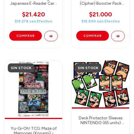
Japanese E-Reader Card
(Cipher) Booster Pack
(Dobutsu no Mori e+
Shining World B15
Gamecube) 5 Cards -
$21.420
$21.000
booster
$19.278
con
Efectivo
$18.900
con
Efectivo
SIN STOCK
SIN STOCK
Deck Protector Sleeves
NINTENDO (65 units)
(random model)
Yu-Gi-Oh! TCG: Maze of
Memories (Konami) -