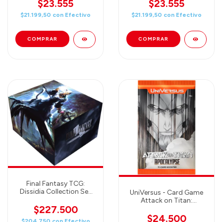
BOX BT07/ 03621
$23.555
$23.555
$21.199,50
con
Efectivo
$21.199,50
con
Efectivo
Final Fantasy TCG:
Dissidia Collection Set
UniVersus - Card Game
2023
Attack on Titan:
$227.500
Apocalypse Booster
Pack (11 Cards) ENGLISH
$24.500
$204.750
con
Efectivo