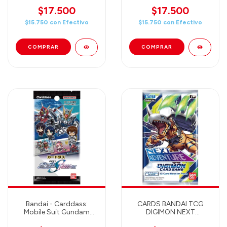
Inklands Assorted Single
Sea Assorted Single
Booster Pack (12 Cards)
Booster Pack (12 Cards)
$17.500
$17.500
$15.750
con
Efectivo
$15.750
con
Efectivo
Bandai - Carddass:
CARDS BANDAI TCG
Mobile Suit Gundam
DIGIMON NEXT
Seed Freedom TCG
ADVENTURE BOOSTER