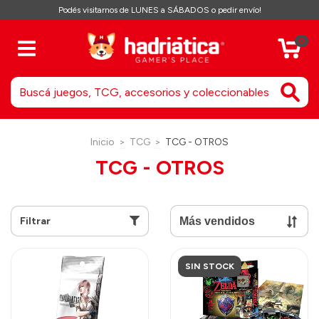
Podés visitarnos de LUNES a SÁBADOS o pedir envío!
0
Inicio
>
TCG
>
TCG - OTROS
TCG - OTROS
Filtrar
SIN STOCK