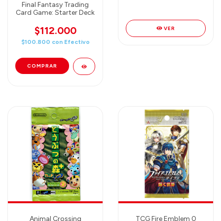
MODEL)
Final Fantasy Trading
Card Game: Starter Deck
$112.000
VER
$100.800
con
Efectivo
COMPRAR
Animal Crossing
TCG Fire Emblem 0