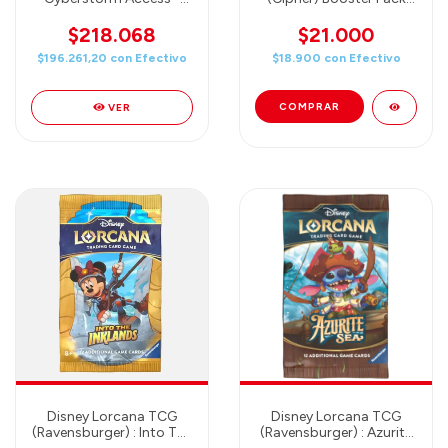
Booster Box (24 packs)
Crossrose B10
$218.068
$21.000
$196.261,20
con
Efectivo
$18.900
con
Efectivo
VER
Disney Lorcana TCG
Disney Lorcana TCG
(Ravensburger) : Into The
(Ravensburger) : Azurite