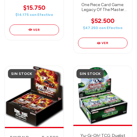
- FUSION WORLD -
One Piece Card Game:
ULTRA LIMIT BOOSTER
$15.750
Legacy Of The Master
Pack (FB04) ENGLISH
Booster Pack (DP-08)
$14.175
con
Efectivo
DOUBLE PACK SET 8 -
$52.500
One Piece TCG English
$47.250
con
Efectivo
VER
VER
SIN STOCK
SIN STOCK
Yu-Gi-Oh! TCG: Duelist