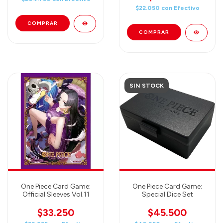
$22.050
con
Efectivo
SIN STOCK
One Piece Card Game:
One Piece Card Game:
Official Sleeves Vol.11
Special Dice Set
$33.250
$45.500