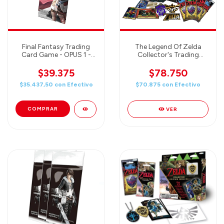
Final Fantasy Trading
The Legend Of Zelda
Card Game - OPUS 1 -
Collector's Trading
Booster
Cards Fun Box - 4 packs
of 6 cards each / Poster /
$39.375
$78.750
Foil Card / Collector Pin /
$35.437,50
con
Efectivo
$70.875
con
Efectivo
Gold Foil & More!
VER