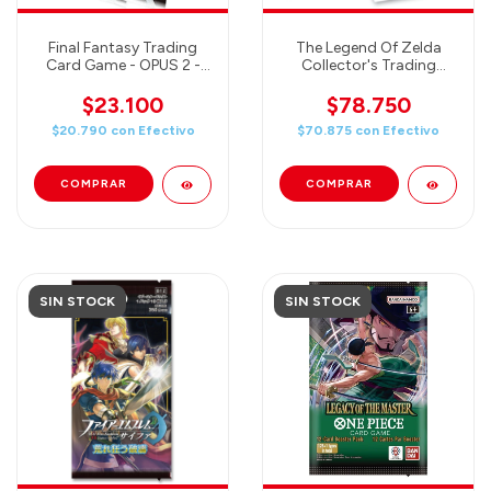
Final Fantasy Trading
The Legend Of Zelda
Card Game - OPUS 2 -
Collector's Trading
Booster
Cards Fun Box - 4 packs
of 6 cards each / Poster /
$23.100
$78.750
Foil Card / Collector Pin /
$20.790
con
Efectivo
$70.875
con
Efectivo
Gold Foil & More!
SIN STOCK
SIN STOCK