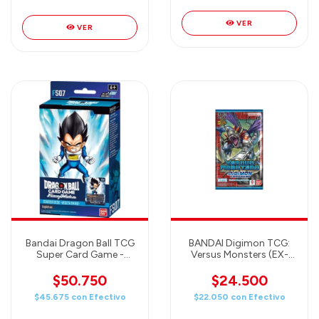
VER
VER
Bandai Dragon Ball TCG
BANDAI Digimon TCG:
Super Card Game -
Versus Monsters (EX-
Fusion World - Starter
09)
Deck 7: Vegeta (Mini)
$50.750
$24.500
(FS07)
$45.675
con
Efectivo
$22.050
con
Efectivo