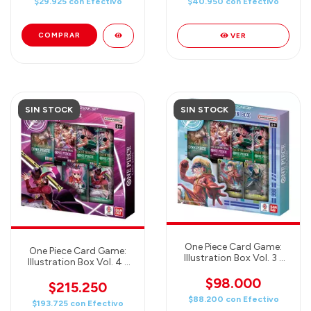
$29.925
con
Efectivo
$40.950
con
Efectivo
VER
SIN STOCK
SIN STOCK
One Piece Card Game:
One Piece Card Game:
Illustration Box Vol. 3 -
Illustration Box Vol. 4 -
One Piece TCG English
One Piece TCG English
$98.000
$215.250
$88.200
con
Efectivo
$193.725
con
Efectivo