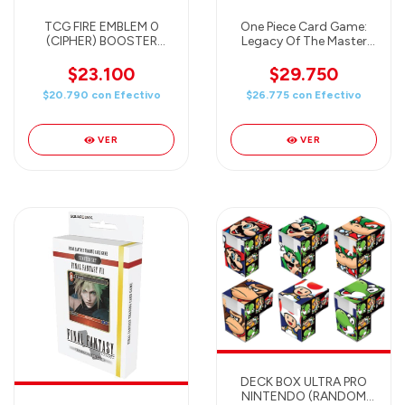
TCG FIRE EMBLEM 0
One Piece Card Game:
(CIPHER) BOOSTER
Legacy Of The Master
PACK, RAGING BURST
Booster Pack (OP-12)
B12
One Piece TCG English
$23.100
$29.750
$20.790
con
Efectivo
$26.775
con
Efectivo
VER
VER
DECK BOX ULTRA PRO
NINTENDO (RANDOM