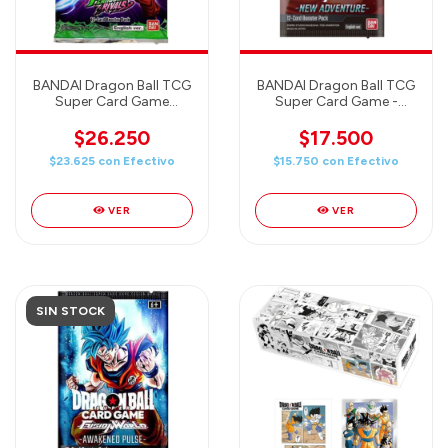
BANDAI Dragon Ball TCG
BANDAI Dragon Ball TCG
Super Card Game
Super Card Game -
Masters - Fearsome
Fusion World - New
Rivals (B29) ENGLISH
Adventure Booster Pack
$26.250
$17.500
(FB05) English
$23.625
con
Efectivo
$15.750
con
Efectivo
VER
VER
SIN STOCK