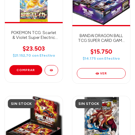
POKEMON TCG: Scarlet
BANDAI DRAGON BALL
& Violet Super Electric
TCG SUPER CARD GAME
Breaker SV8 (1
- FUSION WORLD -
BOOSTER) JAPAN
$23.503
ULTRA LIMIT BOOSTER
$15.750
(Surging Sparks)
Pack (FB04) ENGLISH
$21.152,70
con
Efectivo
$14.175
con
Efectivo
VER
SIN STOCK
SIN STOCK