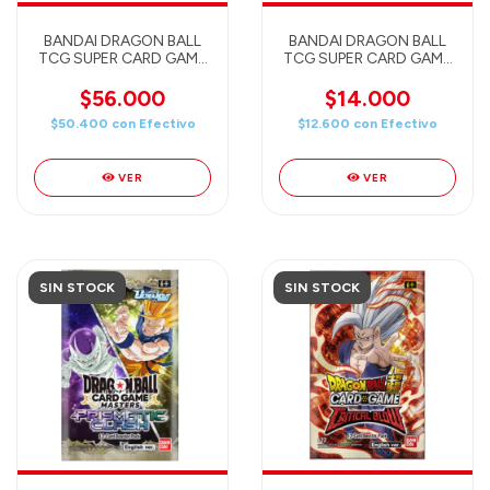
BANDAI DRAGON BALL
BANDAI DRAGON BALL
TCG SUPER CARD GAME
TCG SUPER CARD GAME
- FUSION WORLD -
- FUSION WORLD - WISH
MANGA BOOSTER Pack 2
FOR SHENRON (FB07)
$56.000
$14.000
(SB02) - ENGLISH
ENGLISH
$50.400
con
Efectivo
$12.600
con
Efectivo
VER
VER
SIN STOCK
SIN STOCK