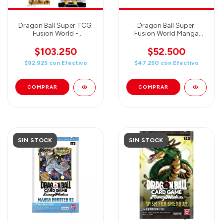
Dragon Ball Super TCG:
Dragon Ball Super:
Fusion World -
Fusion World Manga
Illustrations 02 -
Official Card Sleeves -
Accessories Set
64 SLEEVES - SON
$103.250
$52.500
GOKU & MAJIMBU
$92.925
con
Efectivo
$47.250
con
Efectivo
SIN STOCK
SIN STOCK