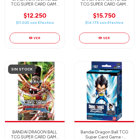
TCG SUPER CARD GAME
TCG SUPER CARD GAME
- FUSION WORLD -
- UNISON WARRIOR
RAGING ROAR BOOSTER
SERIES BOOST -
$12.250
$15.750
Pack (FB03) ENGLISH
ULTIMATE SQUAD (B17)
$11.025
con
Efectivo
$14.175
con
Efectivo
ENGLISH
VER
VER
SIN STOCK
BANDAI DRAGON BALL
Bandai Dragon Ball TCG
TCG SUPER CARD GAME
Super Card Game -