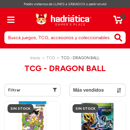
Podés visitarnos de LUNES a SÁBADOS o pedir envío!
0
Inicio
>
TCG
>
TCG - DRAGON BALL
TCG - DRAGON BALL
Filtrar
SIN STOCK
SIN STOCK