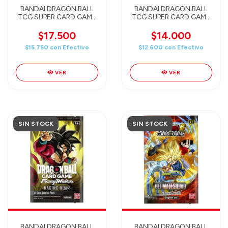
BANDAI DRAGON BALL
BANDAI DRAGON BALL
TCG SUPER CARD GAME
TCG SUPER CARD GAME
MASTERS - PRISMATIC
- CRITICAL BLOW (B22) -
CLASH (B28) ENGLISH
ENGLISH
$17.500
$14.000
$15.750
con
Efectivo
$12.600
con
Efectivo
VER
VER
SIN STOCK
SIN STOCK
BANDAI DRAGON BALL
BANDAI DRAGON BALL