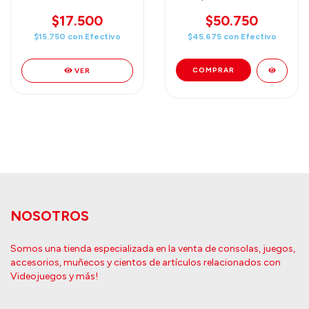
- FUSION WORLD -
Fusion World - Starter
PERFECT COMBINATION
Deck 7: Vegeta (Mini)
$17.500
$50.750
BOOSTER Pack (B23)
(FS07)
$15.750
con
Efectivo
$45.675
con
Efectivo
ENGLISH
VER
NOSOTROS
Somos una tienda especializada en la venta de consolas, juegos,
accesorios, muñecos y cientos de artículos relacionados con
Videojuegos y más!