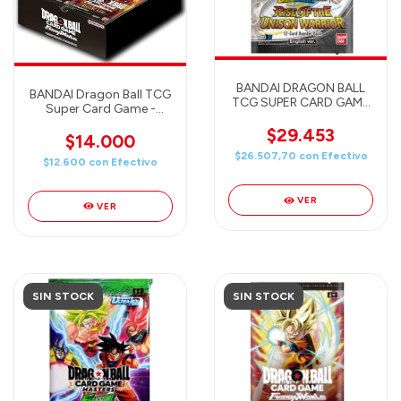
BANDAI DRAGON BALL
BANDAI Dragon Ball TCG
TCG SUPER CARD GAME
Super Card Game -
- Rise of the Unison
Fusion World - Blazing
Warrior (B10) - ENGLISH
$29.453
Aura Booster Pack
$14.000
(FB02) English
$26.507,70
con
Efectivo
$12.600
con
Efectivo
VER
VER
SIN STOCK
SIN STOCK