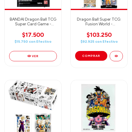
BANDAI Dragon Ball TCG
Dragon Ball Super TCG:
Super Card Game -
Fusion World -
Fusion World -
Illustrations 01 -
Awakened Pulse Booster
Accessories Set
$17.500
$103.250
Pack (FB01) English
$15.750
con
Efectivo
$92.925
con
Efectivo
VER