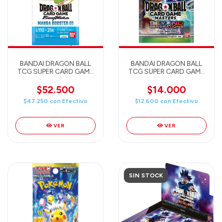
BANDAI DRAGON BALL
BANDAI DRAGON BALL
TCG SUPER CARD GAME
TCG SUPER CARD GAME
- FUSION WORLD -
- FUSION WORLD -
MANGA BOOSTER Pack
BEYOND GENERATIONS
$52.500
$14.000
01 (SB01) - JAPAN (6
Booster Pack (B24)
$47.250
con
Efectivo
$12.600
con
Efectivo
cards)
ENGLISH
VER
VER
SIN STOCK