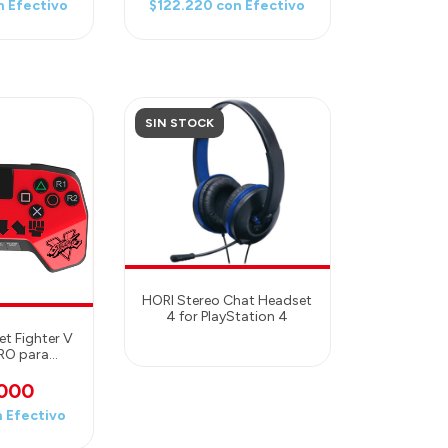
n
Efectivo
$122.220
con
Efectivo
SIN STOCK
HORI Stereo Chat Headset
4 for PlayStation 4
t Fighter V
PRO para
ion4 y
tion3
.000
n
Efectivo