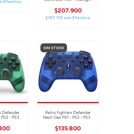
on
Efectivo
Black
$207.900
$187.110
con
Efectivo
SIN STOCK
s Defender
Retro Fighters Defender
 PS2 - PS3 -
Next-Gen PS1 - PS2 - PS3 -
Switch & PC
PS Classic - Switch & PC
 Wireless
Compatible Wireless
.800
$135.800
 - GREEN
Controller - BLUE