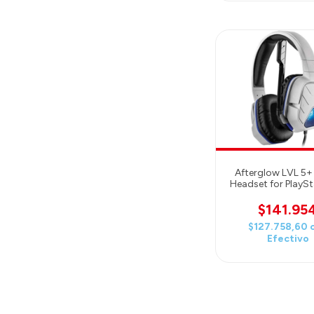
Afterglow LVL 5+
Headset for PlaySt
- White
$141.95
$127.758,60
Efectivo