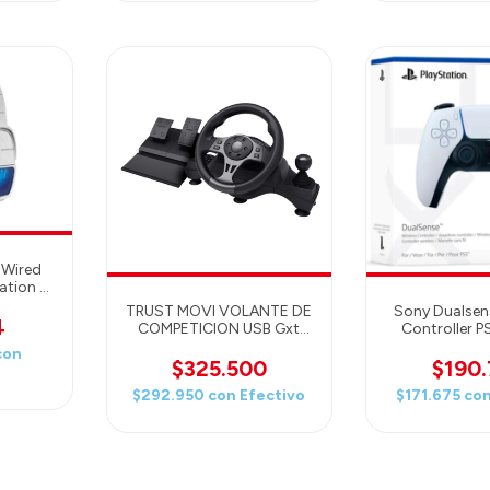
 Wired
ation 4
TRUST MOVI VOLANTE DE
Sony Dualsens
4
COMPETICION USB Gxt
Controller P
289 Movi Black para
con
Nintendo Switch,
$325.500
$190
Playstation 4, Xbox One S,
$292.950
con
Efectivo
$171.675
co
Xbox One X y Xbox Series
X/S.