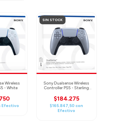
SIN STOCK
e Wireless
Sony Dualsense Wireless
S5 - White
Controller PS5 - Sterling
Silver
.750
$184.275
n
Efectivo
$165.847,50
con
Efectivo