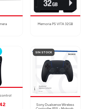
mera
Memoria PS VITA 32GB
SIN STOCK
control
542
Sony Dualsense Wireless
Controller PS5 - Midnight