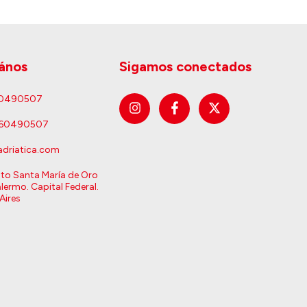
ános
Sigamos conectados
60490507
160490507
driatica.com
sto Santa María de Oro
lermo. Capital Federal.
Aires