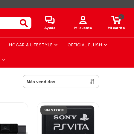
0
Ayuda
Mi cuenta
Mi carrito
HOGAR & LIFESTYLE
OFFICIAL PLUSH
S
SIN STOCK