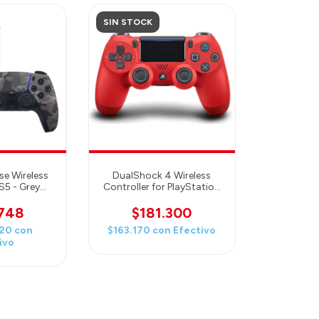
SIN STOCK
e Wireless
DualShock 4 Wireless
S5 - Grey
Controller for PlayStation
o
4 - Magma Red
.748
$181.300
,20
con
$163.170
con
Efectivo
ivo