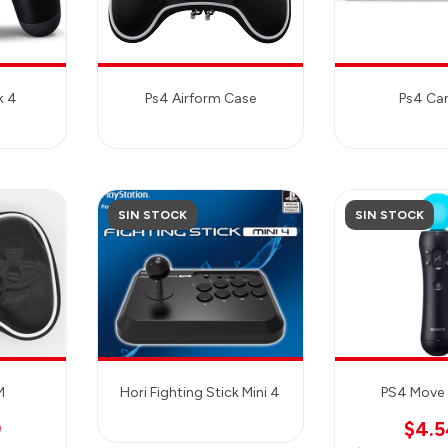
k 4
Ps4 Airform Case
Ps4 Ca
SIN STOCK
SIN STOCK
M
Hori Fighting Stick Mini 4
PS4 Move 
9
$4.