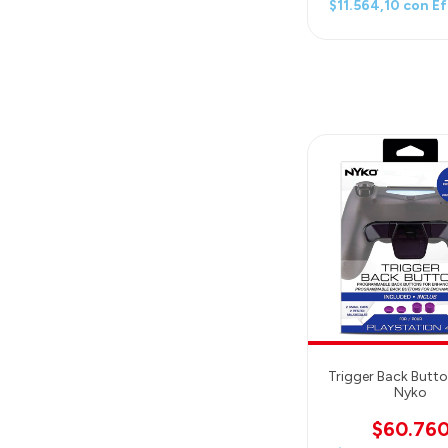
$11.564,10
con
Ef
Trigger Back Butto
Nyko
$60.76