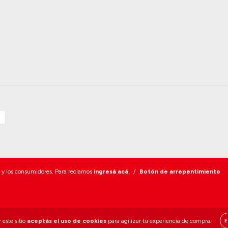
 y los consumidores. Para reclamos
ingresá acá.
/
Botón de arrepentimiento
 este sitio
aceptás el uso de cookies
para agilizar tu experiencia de compra.