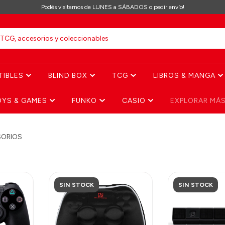
Podés visitarnos de LUNES a SÁBADOS o pedir envío!
TIBLES
BLIND BOX
TCG
LIBROS & MANGA
OYS & GAMES
FUNKO
CASIO
EXPLORAR MÁ
ORIOS
SIN STOCK
SIN STOCK