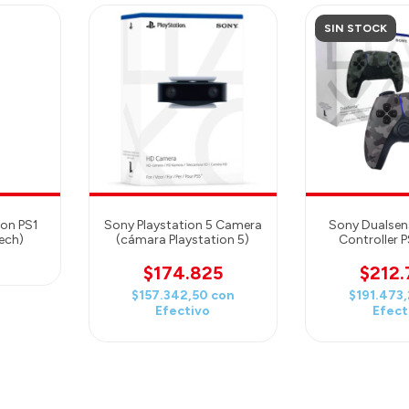
SIN STOCK
ion PS1
Sony Playstation 5 Camera
Sony Dualsens
ech)
(cámara Playstation 5)
Controller P
Cam
$174.825
$212
$157.342,50
con
$191.473
Efectivo
Efect