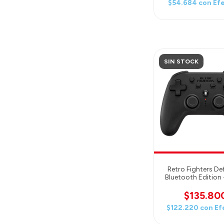
$54.684
con
Ef
SIN STOCK
Retro Fighters De
Bluetooth Edition 
PS4 Compatible -
$135.80
$122.220
con
Ef