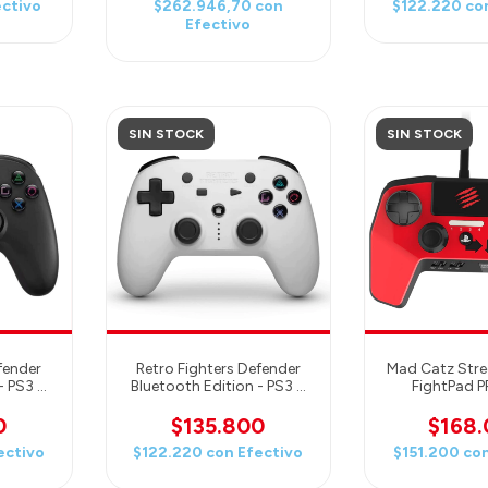
ectivo
$262.946,70
con
$122.220
co
Efectivo
SIN STOCK
SIN STOCK
fender
Retro Fighters Defender
Mad Catz Stree
- PS3 &
Bluetooth Edition - PS3 &
FightPad 
 Black
PS4 Compatible - White
PlayStat
PlaySta
0
$135.800
$168
ectivo
$122.220
con
Efectivo
$151.200
co