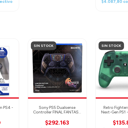
ectivo
$4.087,80
c
SIN STOCK
SIN STOCK
n PS4 -
Sony PS5 Dualsense
Retro Fighter
Controller FINAL FANTASY
Next-Gen PS1 -
XVI Limited Edition
PS Classic - 
Compatible
0
$292.163
$135
Controller