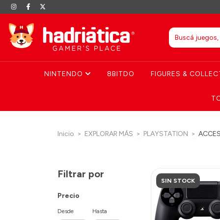
NINTENDO
8BITDO
FIGURES & COLLEC
T
Inicio
>
EXPLORAR MÁS
>
PLAYSTATION
>
ACCES
Filtrar por
SIN STOCK
Precio
Desde
Hasta