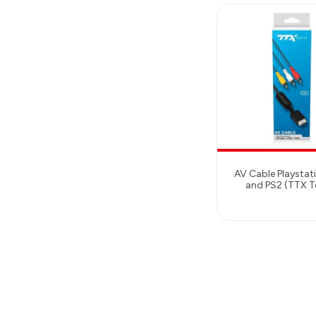
AV Cable Playstat
and PS2 (TTX T