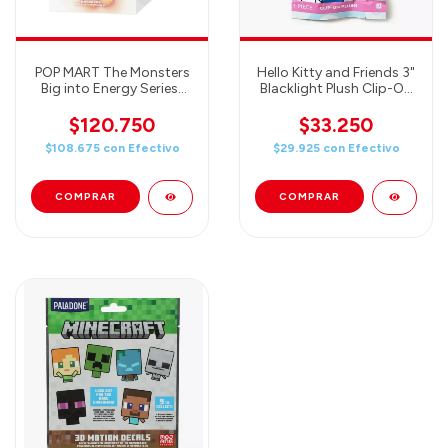
POP MART The Monsters
Hello Kitty and Friends 3"
Big into Energy Series-
Blacklight Plush Clip-On
Vinyl Plush Pendant Blind
Hanger Keychain Blind
Box LABUBU ORIGINAL
Pack - 1 Random
$120.750
$33.250
$108.675
con
Efectivo
$29.925
con
Efectivo