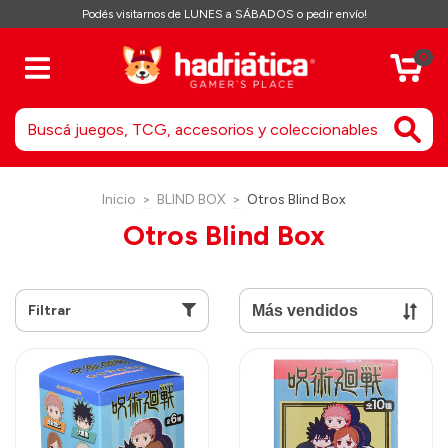
Podés visitarnos de LUNES a SÁBADOS o pedir envío!
0
Inicio
>
BLIND BOX
>
Otros Blind Box
Otros Blind Box
Filtrar