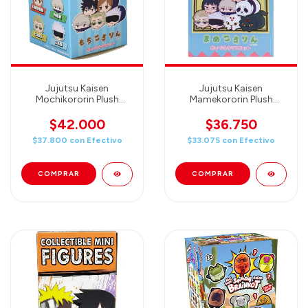
Jujutsu Kaisen
Jujutsu Kaisen
Mochikororin Plush
Mamekororin Plush
Mascot BOX Product (1
Mascot BOX Product (1
BLIND BOX)
BLIND BOX)
$42.000
$36.750
$37.800
con
Efectivo
$33.075
con
Efectivo