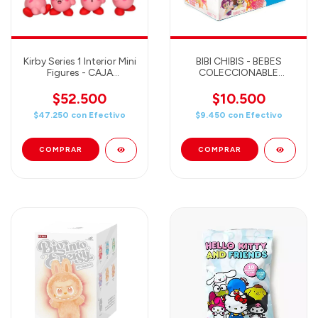
Kirby Series 1 Interior Mini
BIBI CHIBIS - BEBES
Figures - CAJA
COLECCIONABLE
COMPLETA con 6
SORPRESA
figuras!
$52.500
$10.500
$47.250
con
Efectivo
$9.450
con
Efectivo