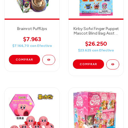
Brainrot PuffUps
Kirby Sofvi Finger Puppet
Mascot Blind Bag Asst (1
BLIND BAG) - SOBRE
$7.963
INDIVIDUAL SORPRESA!
$26.250
$7.166,70
con
Efectivo
$23.625
con
Efectivo