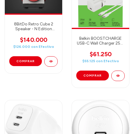
8BitDo Retro Cube 2
Speaker - N Edition
(85AE01)
Belkin BOOSTCHARGE
$140.000
USB-C Wall Charger 25W
$126.000
con
Efectivo
+ USB-C to USB-C Cable
- White
$61.250
$55.125
con
Efectivo