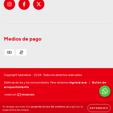
Medios de pago
Copyright hadriatica - 2026. Todos los derechos reservados.
Defensa de las y los consumidores. Para reclamos
ingresá acá.
/
Botón de
arrepentimiento
Al navegar por este sitio
aceptás el uso de cookies
para agilizar tu
ENTENDIDO
experiencia de compra.