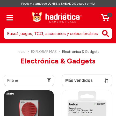
Podés visitarnos de LUNES a SÁBADOS o pedir envío!
0
Inicio
>
EXPLORAR MÁS
>
Electrónica & Gadgets
Electrónica & Gadgets
Filtrar