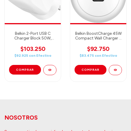
Belkin 2-Port USB C
Belkin BoostCharge 45W
Charger Block 50W,
Compact Wall Charger +
Dual-Port GaN Charger
USB-C Cable, USB-C
w/ 2X USB C Ports, Fast
Power Delivery Fast
$103.250
$92.750
Charging
Charging
$92.925
con
Efectivo
$83.475
con
Efectivo
NOSOTROS