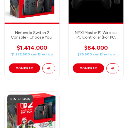
Nintendo Switch 2
NYXI Master P1 Wireless
Console - Choose Your
PC Controller (For PC,
Game Bundle! Mario Kart
Switch, iOS, Android and
World / Donkey Kong
More)
$1.414.000
$84.000
Bananza / Pokémon
$1.272.600
con
Efectivo
$75.600
con
Efectivo
Pokopia (Elige uno de los
tres!)
SIN STOCK