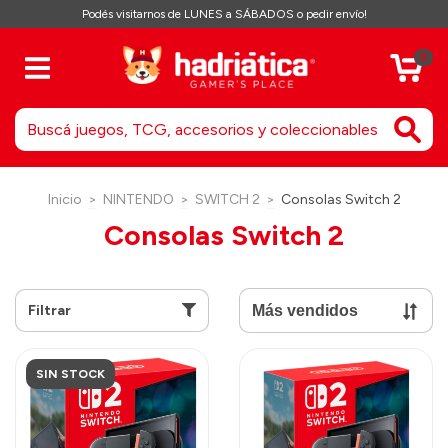
Podés visitarnos de LUNES a SÁBADOS o pedir envío!
0
Inicio
>
NINTENDO
>
SWITCH 2
>
Consolas Switch 2
Consolas Switch 2
Filtrar
SIN STOCK