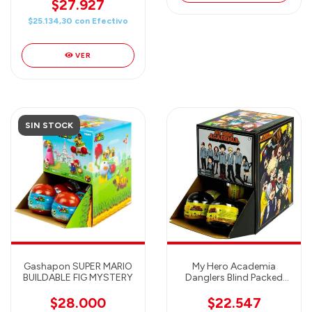
(random)
$27.927
$25.134,30
con
Efectivo
VER
SIN STOCK
Gashapon SUPER MARIO
My Hero Academia
BUILDABLE FIG MYSTERY
Danglers Blind Packed
Gashapon - Mystery
Figure Llavero
$28.000
$22.547