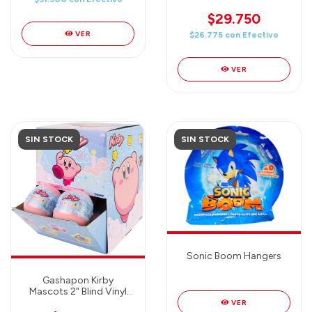
Box (Random)
$29.750
VER
$26.775
con
Efectivo
VER
SIN STOCK
SIN STOCK
Sonic Boom Hangers
Gashapon Kirby
Mascots 2" Blind Vinyl
Figures Mystery
VER