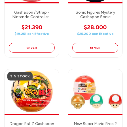
Gashapon / Strap -
Sonic Figures Mystery
Nintendo Controller -
Gashapon Sonic
Mystery Ball
$21.390
$28.000
$19.251
con
Efectivo
$25.200
con
Efectivo
VER
VER
SIN STOCK
Dragon Ball Z Gashapon
New Super Mario Bros 2