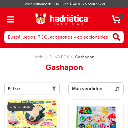
Podés visitarnos de LUNES a SÁBADOS o pedir envío!
0
Inicio
>
BLIND BOX
>
Gashapon
Gashapon
Filtrar
SIN STOCK