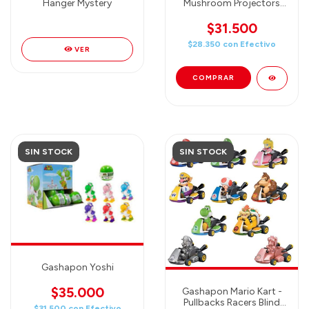
Hanger Mystery
Mushroom Projectors
Mystery Pack (Proyectan
Luz!!!)
$31.500
$28.350
con
Efectivo
VER
SIN STOCK
SIN STOCK
Gashapon Yoshi
$35.000
Gashapon Mario Kart -
Pullbacks Racers Blind
$31.500
con
Efectivo