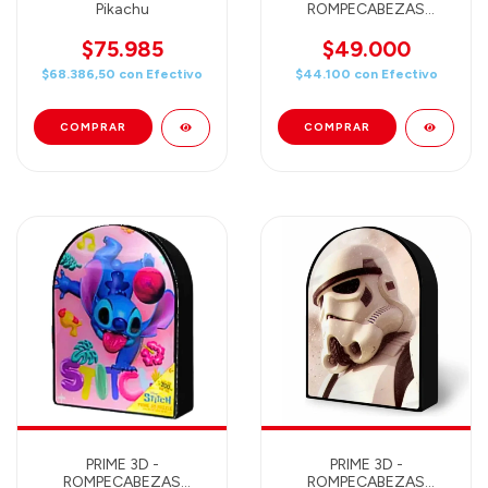
Pikachu
ROMPECABEZAS
LENTICULAR DISNEY
TOY STORY WOODY
$75.985
$49.000
300 PIEZAS 46X31 -
$68.386,50
con
Efectivo
$44.100
con
Efectivo
35747
PRIME 3D -
PRIME 3D -
ROMPECABEZAS
ROMPECABEZAS