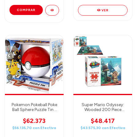
VER
Pokemon Pokeball Poke
Super Mario Odyssey:
Ball Sphere Puzzle Tin -
Wooded 200 Piece
100 Piece Puzzle
Puzzle
Rompecabezas
$62.373
$48.417
$56.135,70
con
Efectivo
$43.575,30
con
Efectivo