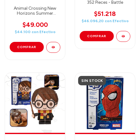
352 Pieces - Battle
Animal Crossing New
$51.218
Horizons Summer
Jigsaw Puzzle, 250
$46.096,20
con
Efectivo
Pieces, Officially Licensed
$49.000
Nintendo
$44.100
con
Efectivo
(Rompecabezas Animal
Crossing) Merchandise
SIN STOCK