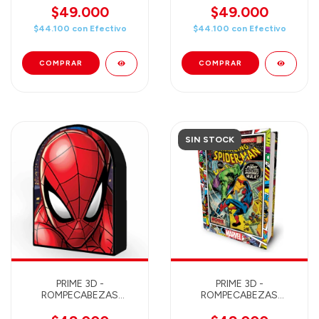
THE MANDALORIAN
THE MANDALORIAN 300
$49.000
$49.000
GROGU 300 PIEZAS
PIEZAS 46X31 - 35580
$44.100
con
Efectivo
$44.100
con
Efectivo
46X31 - 35765
SIN STOCK
PRIME 3D -
PRIME 3D -
ROMPECABEZAS
ROMPECABEZAS
LENTICULAR MARVEL
LENTICULAR MARVEL
SPIDERMAN 300 PIEZAS
COMIC SPIDERMAN VS