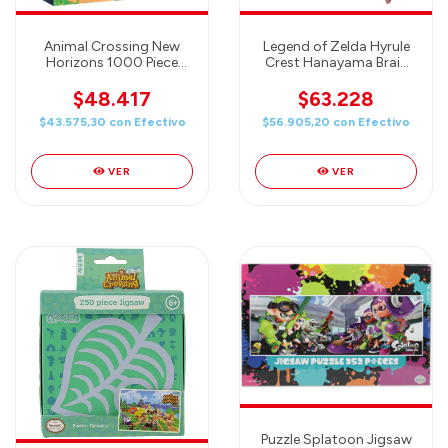
Animal Crossing New
Legend of Zelda Hyrule
Horizons 1000 Piece
Crest Hanayama Brain
Puzzle
Teaser
$48.417
$63.228
$43.575,30
con
Efectivo
$56.905,20
con
Efectivo
VER
VER
Puzzle Splatoon Jigsaw