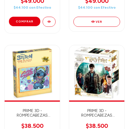
$49.000
$49.000
46X31 - 35586
HULK 300 PIEZAS 46X31
$44.100
con
Efectivo
$44.100
con
Efectivo
- 35700
VER
PRIME 3D -
PRIME 3D -
ROMPECABEZAS
ROMPECABEZAS
LENTICULAR DISNEY
LENTICULAR HARRY
STITCH ROCK 500
POTTER HARRY &
$38.500
$38.500