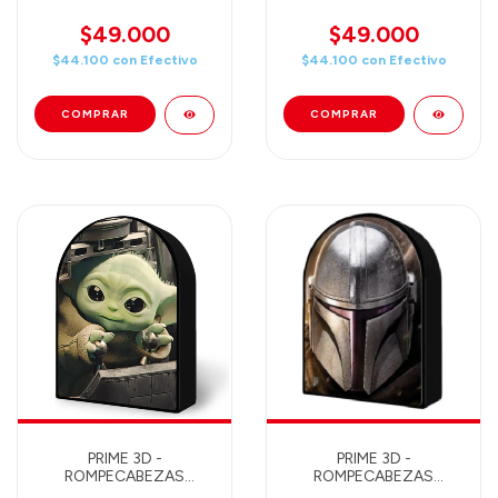
LENTICULAR DISNEY
LENTICULAR STAR WARS
STITCH 300 PIEZAS 46
STORMTROOPER 300
$49.000
$49.000
X 31 - 35726
PIEZAS 46X31 - 35764
$44.100
con
Efectivo
$44.100
con
Efectivo
PRIME 3D -
PRIME 3D -
ROMPECABEZAS
ROMPECABEZAS
LENTICULAR STAR WARS
LENTICULAR STAR WARS