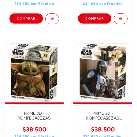
PIEZAS 61X46 - 32880
AMIGOS 500 PIEZAS
$34.650
con
Efectivo
$34.650
con
Efectivo
61X46 - 32559
PRIME 3D -
PRIME 3D -
ROMPECABEZAS
ROMPECABEZAS
LENTICULAR STAR WARS
LENTICULAR STAR WARS
THE MANDALORIAN
THE MANDALORIAN 500
$38.500
$38.500
GROGU 500 PIEZAS
PIEZAS 61X46 - 32628
$34.650
con
Efectivo
$34.650
con
Efectivo