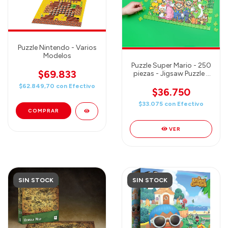
Puzzle Nintendo - Varios
Modelos
Puzzle Super Mario - 250
$69.833
piezas - Jigsaw Puzzle -
Viene con lata!
$62.849,70
con
Efectivo
$36.750
$33.075
con
Efectivo
COMPRAR
VER
SIN STOCK
SIN STOCK