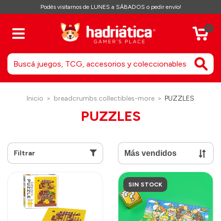
Podés visitarnos de LUNES a SÁBADOS o pedir envío!
0
Inicio
>
breadcrumbs.collectibles-more
>
PUZZLES
PUZZLES
Filtrar
SIN STOCK