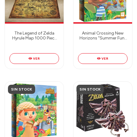
The Legend of Zelda
Animal Crossing New
Hyrule Map 1000 Piece
Horizons "Summer Fun"
Jigsaw Puzzle -
1000 Piece Puzzle
Rompecabezas 1000
piezas!
VER
VER
SIN STOCK
SIN STOCK