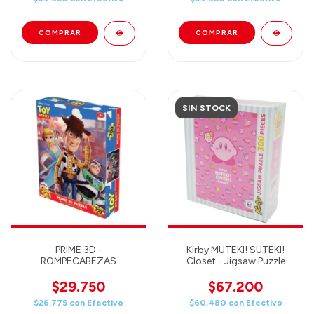
61X46 - 32631
SIN STOCK
PRIME 3D -
Kirby MUTEKI! SUTEKI!
ROMPECABEZAS
Closet - Jigsaw Puzzle
LENTICULAR DISNEY
300 pieces
TOY STORY 200 PIEZAS
$29.750
$67.200
46X31 - 33042
$26.775
con
Efectivo
$60.480
con
Efectivo