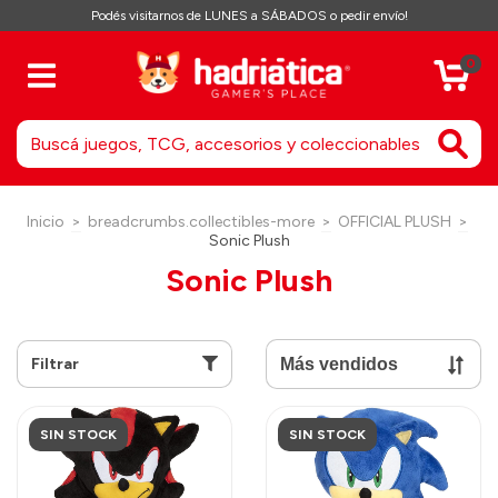
Podés visitarnos de LUNES a SÁBADOS o pedir envío!
0
Inicio
>
breadcrumbs.collectibles-more
>
OFFICIAL PLUSH
>
Sonic Plush
Sonic Plush
Filtrar
SIN STOCK
SIN STOCK