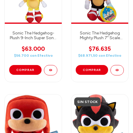
Sonic The Hedgehog-
Sonic The Hedgehog
Plush 9-Inch Super Sonic
Mighty Plush 7" Scale
Collectible Toy (23cm)
(18cm)
30th Anniversary
$63.000
$76.635
$56.700
con
Efectivo
$68.971,50
con
Efectivo
SIN STOCK