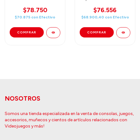
Collectible Toy (23cm)
(18cm)
30th Anniversary
$78.750
$76.556
$70.875
con
Efectivo
$68.900,40
con
Efectivo
NOSOTROS
Somos una tienda especializada en la venta de consolas, juegos,
accesorios, muñecos y cientos de artículos relacionados con
Videojuegos y más!