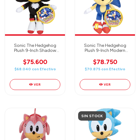
Sonic The Hedgehog
Sonic The Hedgehog
Plush 9-Inch Shadow
Plush 9-Inch Modern
Collectible Toy (23cm)
Sonic Collectible Toy
30th Anniversary
(23cm) 30th Anniversary
$75.600
$78.750
$68.040
con
Efectivo
$70.875
con
Efectivo
VER
VER
SIN STOCK