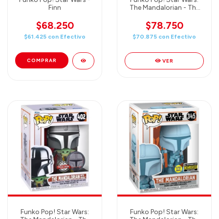
Finn
The Mandalorian - The
Mandalorian
$68.250
$78.750
$61.425
con
Efectivo
$70.875
con
Efectivo
VER
Funko Pop! Star Wars:
Funko Pop! Star Wars: