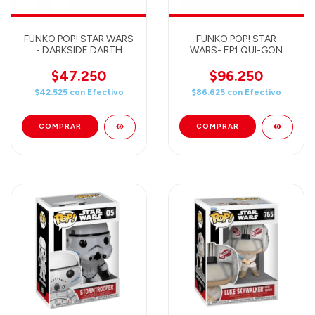
FUNKO POP! STAR WARS
FUNKO POP! STAR
- DARKSIDE DARTH
WARS- EP1 QUI-GON
MAUL 740
JINN VS. DARTH MAUL
2PACK 77601
$47.250
$96.250
$42.525
con
Efectivo
$86.625
con
Efectivo