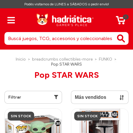
Podés visitarnos de LUNES a SÁBADOS o pedir envío!
0
Inicio
>
breadcrumbs.collectibles-more
>
FUNKO
>
Pop STAR WARS
Pop STAR WARS
Filtrar
SIN STOCK
SIN STOCK