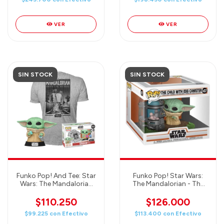
Convention
VER
VER
SIN STOCK
SIN STOCK
Funko Pop! And Tee: Star
Funko Pop! Star Wars:
Wars: The Mandalorian
The Mandalorian - The
Grogu with Cookie
Child with Canister
Special Edition
$110.250
$126.000
Bobblehead and Unisex
$99.225
con
Efectivo
$113.400
con
Efectivo
T-Shirt