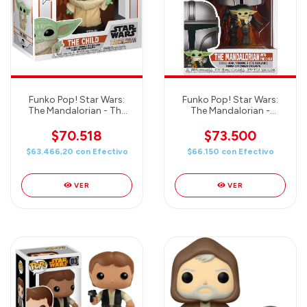
Funko Pop! Star Wars:
Funko Pop! Star Wars:
The Mandalorian - The
The Mandalorian -
Child
Mandalorian Flying with
The Child
$70.518
$73.500
$63.466,20
con
Efectivo
$66.150
con
Efectivo
VER
VER