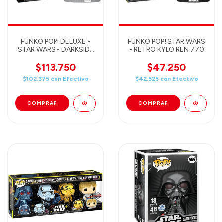
FUNKO POP! DELUXE -
FUNKO POP! STAR WARS
STAR WARS - DARKSIDE
- RETRO KYLO REN 770
DARTH VADER
ADVANCE STARFIGHTER
$113.750
$47.250
742
$102.375
con
Efectivo
$42.525
con
Efectivo