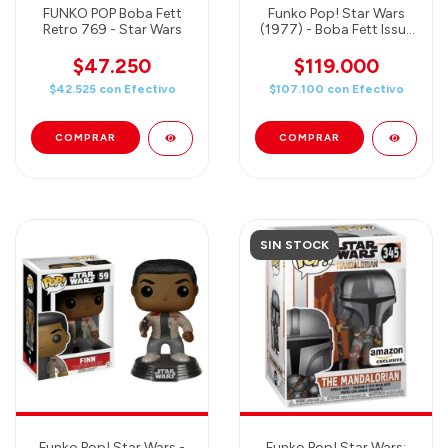
FUNKO POP Boba Fett
Funko Pop! Star Wars
Retro 769 - Star Wars
(1977) - Boba Fett Issue
#68 The Search Begins
Pop! Comic Covers
$47.250
$119.000
$42.525
con
Efectivo
$107.100
con
Efectivo
SIN STOCK
Funko Pop! Star Wars -
Funko Pop! Star Wars: