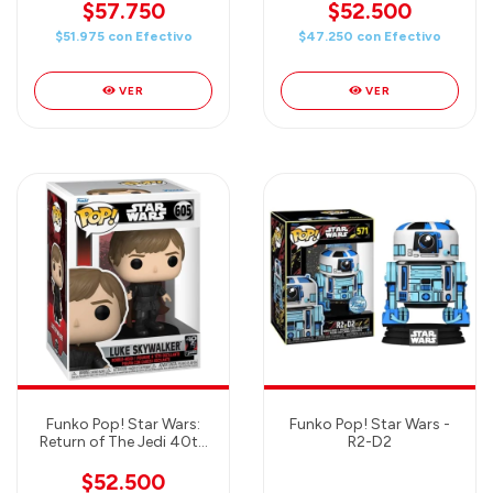
$57.750
$52.500
$51.975
con
Efectivo
$47.250
con
Efectivo
VER
VER
Funko Pop! Star Wars:
Funko Pop! Star Wars -
Return of The Jedi 40th
R2-D2
Anniversary, Luke
Skywalker
$52.500