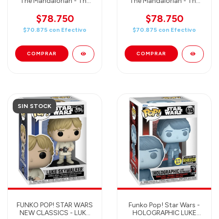
The Mandalorian - The
The Mandalorian - The
Mandalorian With Grogu
Mandalorian Hologram
(Glow in the Dark)
$78.750
$78.750
$70.875
con
Efectivo
$70.875
con
Efectivo
SIN STOCK
FUNKO POP! STAR WARS
Funko Pop! Star Wars -
NEW CLASSICS - LUKE
HOLOGRAPHIC LUKE