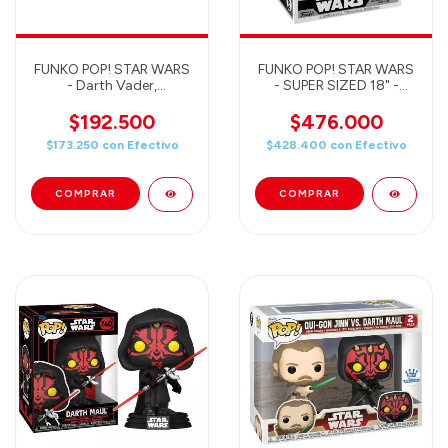
FUNKO POP! STAR WARS
FUNKO POP! STAR WARS
- Darth Vader,
- SUPER SIZED 18" -
Stormtrooper, C-3PO y
DARTH VADER 569
Luke Skywalker - Retro
$192.500
$476.000
4Pack
$173.250
con
Efectivo
$428.400
con
Efectivo