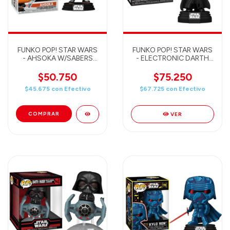
FUNKO POP! STAR WARS
FUNKO POP! STAR WARS
- AHSOKA W/SABERS
- ELECTRONIC DARTH
464
VADER LIGHTS &
SOOUNDS 795
$50.750
$75.250
$45.675
con
Efectivo
$67.725
con
Efectivo
VER