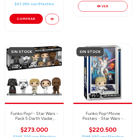
$47.250
con
Efectivo
VER
SIN STOCK
SIN STOCK
Funko Pop! - Star Wars -
Funko Pop! Movie
Pack 5 Darth Vader,
Posters - Star Wars -
Stormtrooper, Luke
Luke Skywalker with R2-
Skywalker, Princesa Leia
D2
$273.000
$220.500
y Chewbacca - Galactic
$245.700
con
Efectivo
$198.450
con
Efectivo