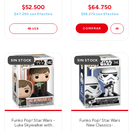
SKYWALKER
SKYWALKER (GLOW IN
THE DARK)
$52.500
$64.750
$47.250
con
Efectivo
$58.275
con
Efectivo
VER
SIN STOCK
SIN STOCK
Funko Pop! Star Wars -
Funko Pop! Star Wars
Luke Skywalker with
New Classics-
Grogu
Stormtrooper