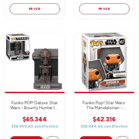
VER
VER
Funko POP! Deluxe: Star
Funko Pop! Star Wars:
Wars - Bounty Hunter IG-
The Mandalorian -
88 Metallic
Hooded Ahsoka with
Dual Sabers
$65.344
$42.316
$58.809,60
con
Efectivo
$38.084,40
con
Efectivo