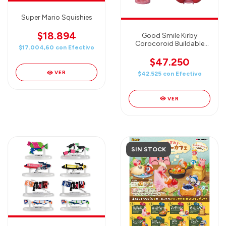
Super Mario Squishies
$18.894
Good Smile Kirby
Corocoroid Buildable
$17.004,60
con
Efectivo
Collectible Figures (6
cm) Figura Random (hay
$47.250
4 modelos en total)
VER
$42.525
con
Efectivo
VER
SIN STOCK