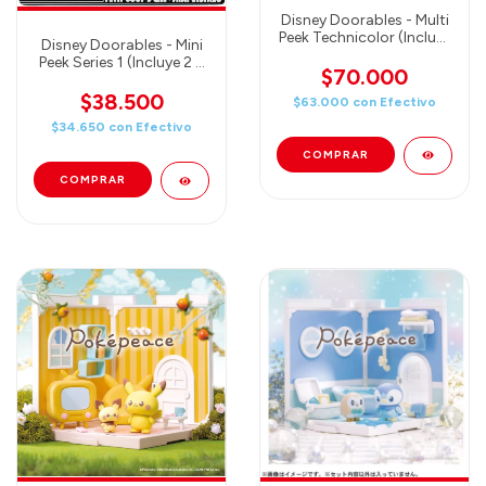
Disney Doorables - Multi
Peek Technicolor (Incluye
Disney Doorables - Mini
5, 6, o 7 Disney
Peek Series 1 (Incluye 2 o
Doorables figures)
$70.000
3 Disney Doorables
figures)
$38.500
$63.000
con
Efectivo
$34.650
con
Efectivo