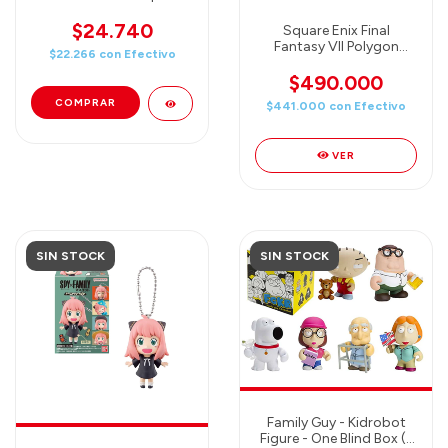
$24.740
Square Enix Final
Fantasy VII Polygon
$22.266
con
Efectivo
Figure CAJA COMPLETA
con las 7 FIGURAS +
$490.000
FIGURA SORPRESA (8
$441.000
con
Efectivo
figuras total)
VER
SIN STOCK
SIN STOCK
Family Guy - Kidrobot
Figure - One Blind Box (1