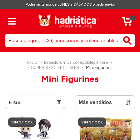
Podés visitarnos de LUNES a SÁBADOS o pedir envío!
0
Inicio
>
breadcrumbs.collectibles-more
>
FIGURES & COLLECTIBLES
>
Mini Figurines
Mini Figurines
Filtrar
SIN STOCK
SIN STOCK