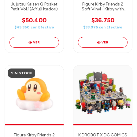
Jujutsu Kaisen Q Posket
Figure Kirby Friends 2
Petit Vol.1(A:Yuji Itadori)
Soft Vinyl - Kirby with
Candy - BANDAI
$50.400
$36.750
$45.360
con
Efectivo
$33.075
con
Efectivo
VER
VER
SIN STOCK
Figure Kirby Friends 2
KIDROBOT X DC COMICS