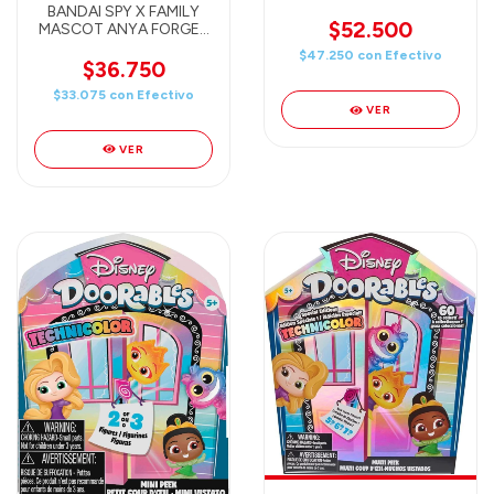
figura random por caja)
BANDAI SPY X FAMILY
$52.500
MASCOT ANYA FORGER
(1 BLIND BOX) - CAJA
$47.250
con
Efectivo
INDIVIDUAL SORPRESA!
$36.750
$33.075
con
Efectivo
VER
VER