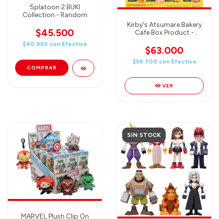
Splatoon 2 BUKI
Collection - Random
Kirby's Atsumare Bakery
$45.500
Cafe Box Product -
BLIND BOX (1 figura
$40.950
con
Efectivo
Random)
$63.000
$56.700
con
Efectivo
VER
SIN STOCK
MARVEL Plush Clip On