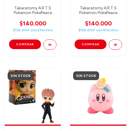
Takaratomy A.R.T.S
Takaratomy A.R.T.S
Pokemon PokePeace
Pokemon PokePeace
House - Pikachu & Pichu
House - Piplup & Rowlet
in the Living Room,
in the Bath, 5.5inch
$140.000
$140.000
5.5inch
$126.000
con
Efectivo
$126.000
con
Efectivo
SIN STOCK
SIN STOCK