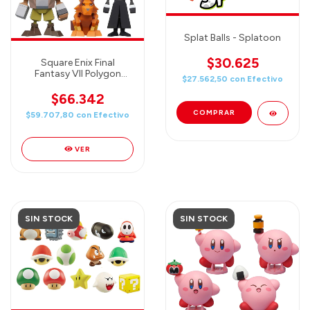
Splat Balls - Splatoon
$30.625
Square Enix Final
Fantasy VII Polygon
$27.562,50
con
Efectivo
Figure (Blind Box), 1
CAJITA CON UN
$66.342
PERSONAJE RANDOM
$59.707,80
con
Efectivo
VER
SIN STOCK
SIN STOCK