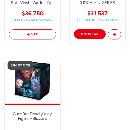
Soft Vinyl - Waddle Dee
3 INCH MINI SERIES
with Cloud - BANDAI
FIGURE - 1 BLIND BOX (1
BLIND BOX)
$36.750
$31.537
$33.075
con
Efectivo
$28.383,30
con
Efectivo
VER
SIN STOCK
Cute But Deadly Vinyl
Figure - Blizzard