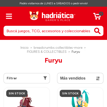
Podés visitarnos de LUNES a SÁBADOS o pedir envío!
0
Inicio
>
breadcrumbs.collectibles-more
>
FIGURES & COLLECTIBLES
>
Furyu
Furyu
Filtrar
SIN STOCK
SIN STOCK