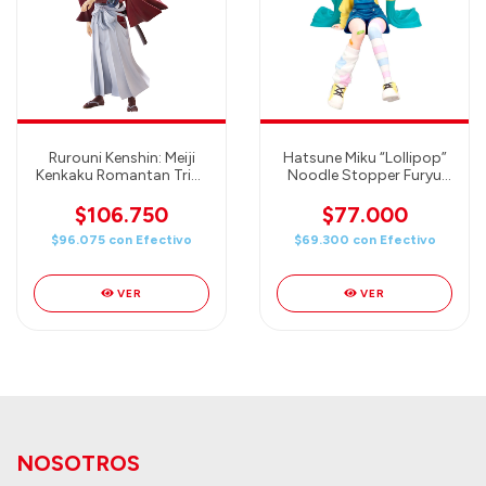
Rurouni Kenshin: Meiji
Hatsune Miku “Lollipop”
Kenkaku Romantan Trio-
Noodle Stopper Furyu
Try-iT Figure -Kenshin
Statue
Himura - FURYU
$106.750
$77.000
$96.075
con
Efectivo
$69.300
con
Efectivo
VER
VER
NOSOTROS