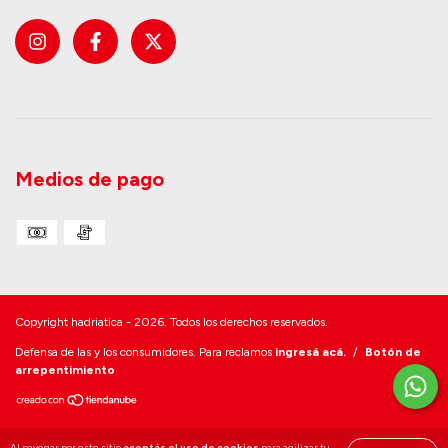
Medios de pago
Copyright hadriatica - 2026. Todos los derechos reservados.
Defensa de las y los consumidores. Para reclamos
ingresá acá.
/
Botón de
arrepentimiento
Al navegar por este sitio
aceptás el uso de cookies
para agilizar tu