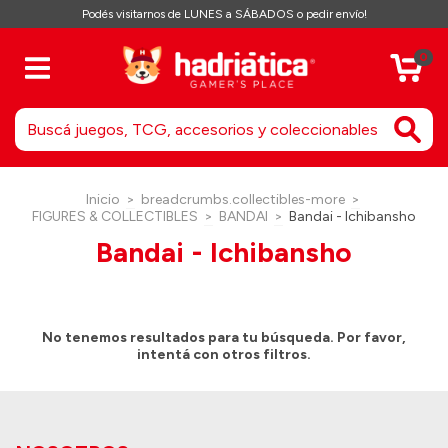
Podés visitarnos de LUNES a SÁBADOS o pedir envío!
0
Inicio
>
breadcrumbs.collectibles-more
>
FIGURES & COLLECTIBLES
>
BANDAI
>
Bandai - Ichibansho
Bandai - Ichibansho
No tenemos resultados para tu búsqueda. Por favor,
intentá con otros filtros.