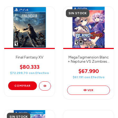
SIN STOCK
Final Fantasy XV
MegaTagmension Blanc
+ Neptune VS Zombies -
PlayStation Vita
$80.333
$67.990
$72.299,70
con
Efectivo
$61.191
con
Efectivo
VER
SIN STOCK