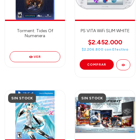
Torment: Tides Of
PS VITA WiFi SLIM WHITE
Numenera
$2.452.000
$2.206.800
con
Efectivo
VER
SIN STOCK
SIN STOCK