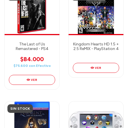
The Last of Us
Kingdom Hearts HD 1.5 +
Remastered - PS4
2.5 ReMIX - PlayStation 4
$84.000
$75.600
con
Efectivo
VER
VER
SIN STOCK