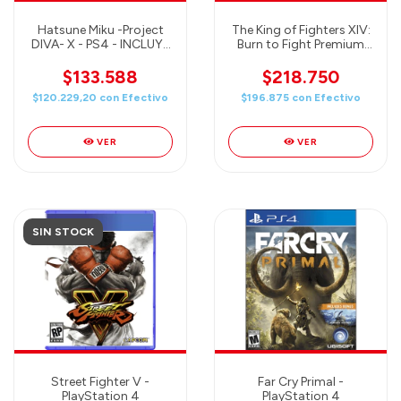
Hatsune Miku -Project
The King of Fighters XIV:
DIVA- X - PS4 - INCLUYE
Burn to Fight Premium
POUCH de REGALO!
Edition - PlayStation 4
$133.588
$218.750
$120.229,20
con
Efectivo
$196.875
con
Efectivo
VER
VER
SIN STOCK
Street Fighter V -
Far Cry Primal -
PlayStation 4
PlayStation 4