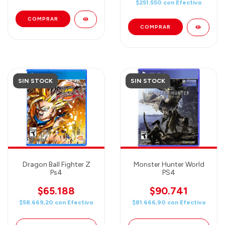
$251.550
con
Efectivo
SIN STOCK
SIN STOCK
Dragon Ball Fighter Z
Monster Hunter World
Ps4
PS4
$65.188
$90.741
$58.669,20
con
Efectivo
$81.666,90
con
Efectivo