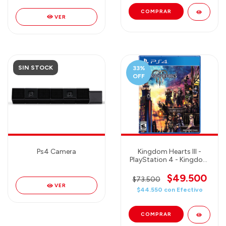
VER
SIN STOCK
33
%
OFF
Ps4 Camera
Kingdom Hearts III -
PlayStation 4 - Kingdom
Hearts 3
$49.500
$73.500
VER
$44.550
con
Efectivo