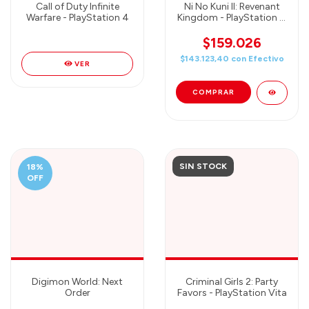
Call of Duty Infinite
Ni No Kuni II: Revenant
Warfare - PlayStation 4
Kingdom - PlayStation 4
Premium Edition
$159.026
$143.123,40
con
Efectivo
VER
SIN STOCK
18
%
OFF
Digimon World: Next
Criminal Girls 2: Party
Order
Favors - PlayStation Vita