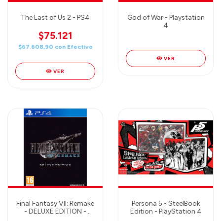
The Last of Us 2 - PS4
God of War - Playstation
4
$75.121
$67.608,90
con
Efectivo
VER
VER
Final Fantasy VII: Remake
Persona 5 - SteelBook
- DELUXE EDITION -
Edition - PlayStation 4
PlayStation 4 / Final