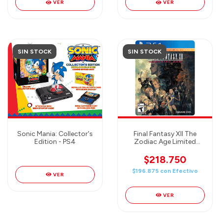
VER
VER
SIN STOCK
SIN STOCK
Sonic Mania: Collector's
Final Fantasy XII The
Edition - PS4
Zodiac Age Limited
Steelbook Edition -
PlayStation 4
$218.750
$196.875
con
Efectivo
VER
VER