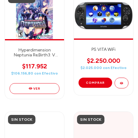
PS VITA WiFi
Hyperdimension
Neptunia Re;Birth3: V
$2.250.000
Generation - PS Vita
$117.952
$2.025.000
con
Efectivo
$106.156,80
con
Efectivo
VER
SIN STOCK
SIN STOCK