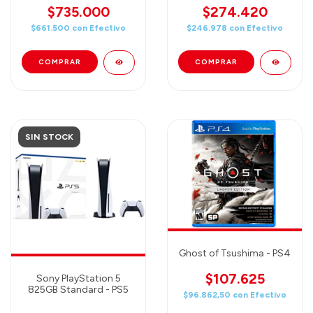
FANTASY 7 REMAKE DX
$735.000
$274.420
$661.500
con
Efectivo
$246.978
con
Efectivo
SIN STOCK
Ghost of Tsushima - PS4
$107.625
Sony PlayStation 5
825GB Standard - PS5
$96.862,50
con
Efectivo