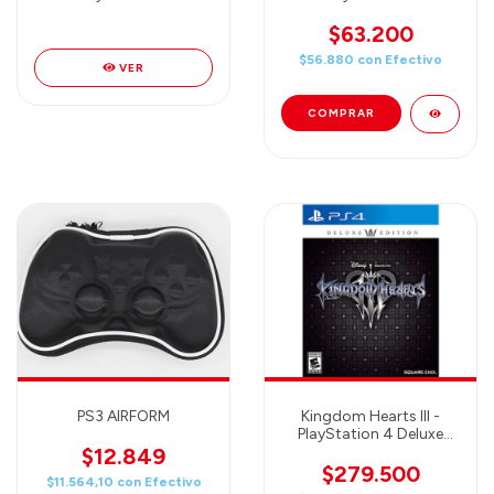
$63.200
$56.880
con
Efectivo
VER
PS3 AIRFORM
Kingdom Hearts III -
PlayStation 4 Deluxe
Edition - Kingdom
$12.849
Hearts 3
$279.500
$11.564,10
con
Efectivo