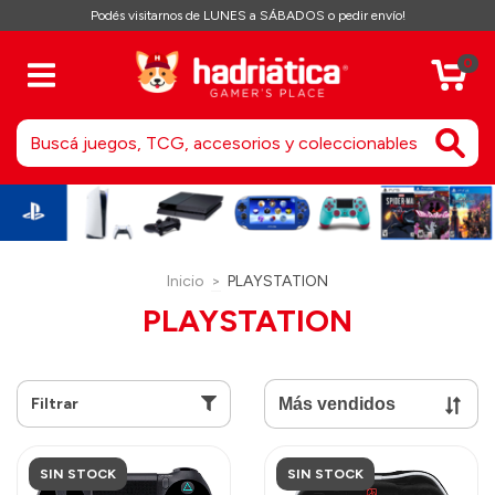
Podés visitarnos de LUNES a SÁBADOS o pedir envío!
0
Inicio
>
PLAYSTATION
PLAYSTATION
Filtrar
SIN STOCK
SIN STOCK