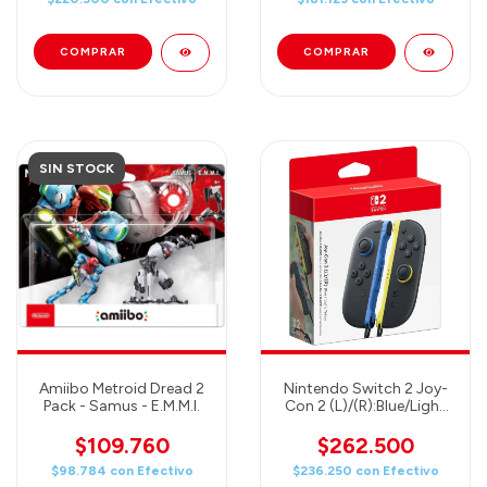
SIN STOCK
Amiibo Metroid Dread 2
Nintendo Switch 2 Joy-
Pack - Samus - E.M.M.I.
Con 2 (L)/(R):Blue/Light
Yellow
$109.760
$262.500
$98.784
con
Efectivo
$236.250
con
Efectivo