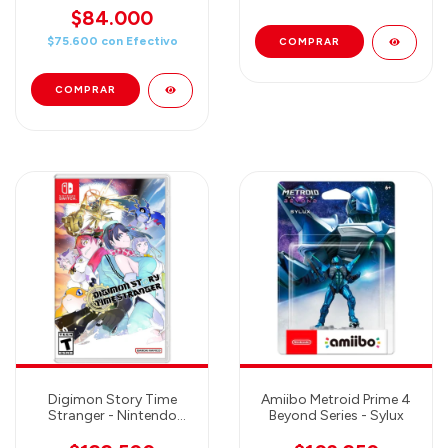
(80NC02)
$84.000
$75.600
con
Efectivo
Digimon Story Time
Amiibo Metroid Prime 4
Stranger - Nintendo
Beyond Series - Sylux
Switch