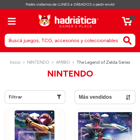
Podés visitarnos de LUNES a SÁBADOS o pedir envío!
0
Inicio
>
NINTENDO
>
AMIIBO
>
The Legend of Zelda Series
NINTENDO
Filtrar