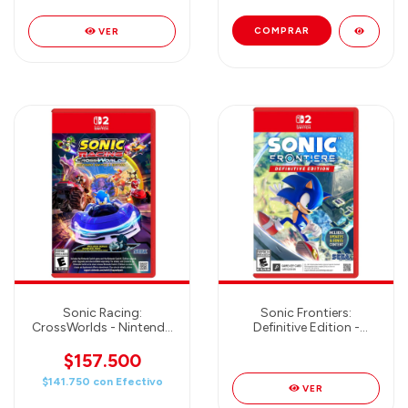
VER
Sonic Racing:
Sonic Frontiers:
CrossWorlds - Nintendo
Definitive Edition -
Switch 2
Nintendo Switch 2
$157.500
$141.750
con
Efectivo
VER