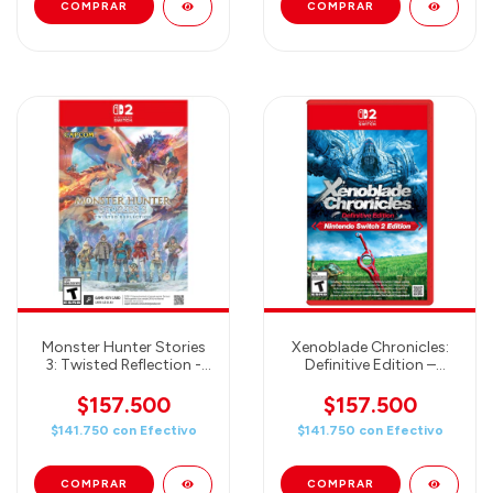
Monster Hunter Stories
Xenoblade Chronicles:
3: Twisted Reflection -
Definitive Edition –
Nintendo Switch 2
Nintendo Switch 2
Edition
$157.500
$157.500
$141.750
con
Efectivo
$141.750
con
Efectivo