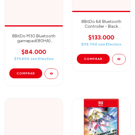
8BitDo 64 Bluetooth
Controller - Black
(80NE01)
8BitDo M30 Bluetooth
$133.000
gamepad(80HA)
$119.700
con
Efectivo
(80HA01)
$84.000
$75.600
con
Efectivo