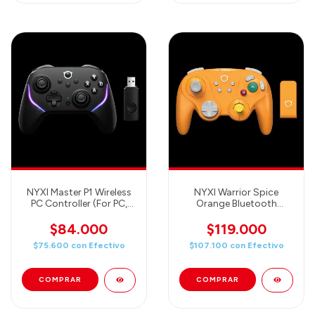
NYXI Master P1 Wireless
NYXI Warrior Spice
PC Controller (For PC,
Orange Bluetooth
Switch, iOS, Android and
Controller (Incluye
More)
adaptador para
$84.000
$119.000
GameCube!)
$75.600
con
Efectivo
$107.100
con
Efectivo