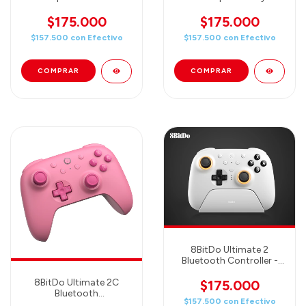
(80GQ02)
(80GQ01)
$175.000
$175.000
$157.500
con
Efectivo
$157.500
con
Efectivo
8BitDo Ultimate 2
Bluetooth Controller -
White (80ND01)
8BitDo Ultimate 2C
$175.000
Bluetooth
$157.500
con
Efectivo
Controller(Pink)