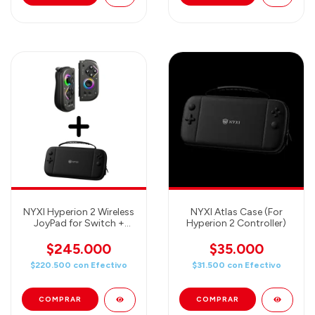
NYXI Hyperion 2 Wireless
NYXI Atlas Case (For
JoyPad for Switch +
Hyperion 2 Controller)
NYXI Atlas Case
(CONTROLES +
$245.000
$35.000
ESTUCHE)
$220.500
con
Efectivo
$31.500
con
Efectivo