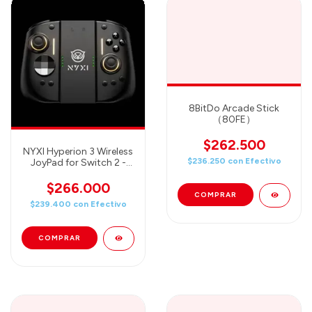
8BitDo Arcade Stick
（80FE）
$262.500
NYXI Hyperion 3 Wireless
$236.250
con
Efectivo
JoyPad for Switch 2 -
Black
$266.000
$239.400
con
Efectivo