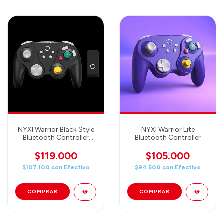
NYXI Warrior Black Style
NYXI Warrior Lite
Bluetooth Controller
Bluetooth Controller
(Incluye adaptador para
GameCube!)
$119.000
$105.000
$107.100
con
Efectivo
$94.500
con
Efectivo