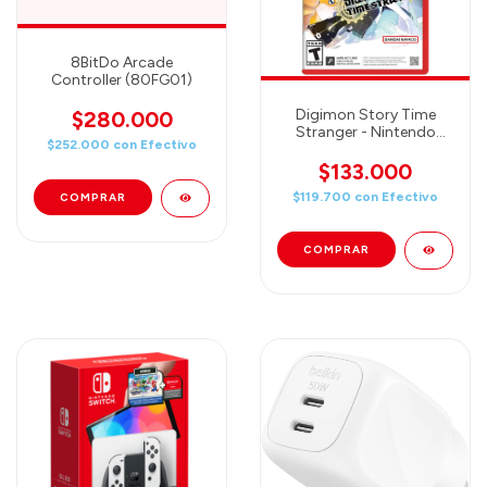
8BitDo Arcade
Controller (80FG01)
Digimon Story Time
$280.000
Stranger - Nintendo
$252.000
con
Efectivo
Switch 2
$133.000
$119.700
con
Efectivo