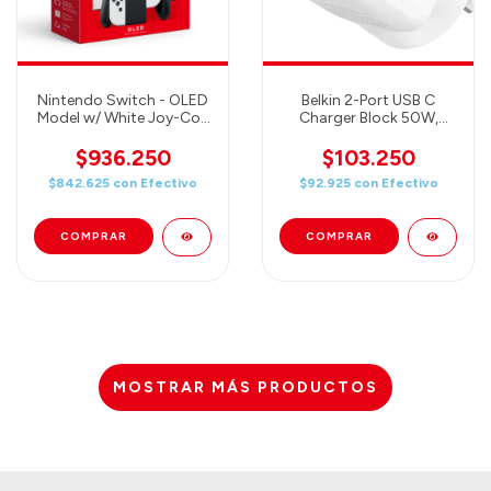
Nintendo Switch - OLED
Belkin 2-Port USB C
Model w/ White Joy-Con
Charger Block 50W,
+ Super Mario Bros
Dual-Port GaN Charger
Wonder + Online 3 meses
w/ 2X USB C Ports, Fast
$936.250
$103.250
Charging
$842.625
con
Efectivo
$92.925
con
Efectivo
MOSTRAR MÁS PRODUCTOS