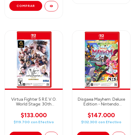
Virtua Fighter 5 R.E.V.O.
Disgaea Mayhem: Deluxe
World Stage: 30th
Edition - Nintendo
Anniversary Edition -
Switch 2
Nintendo Switch 2
$133.000
$147.000
$119.700
con
Efectivo
$132.300
con
Efectivo