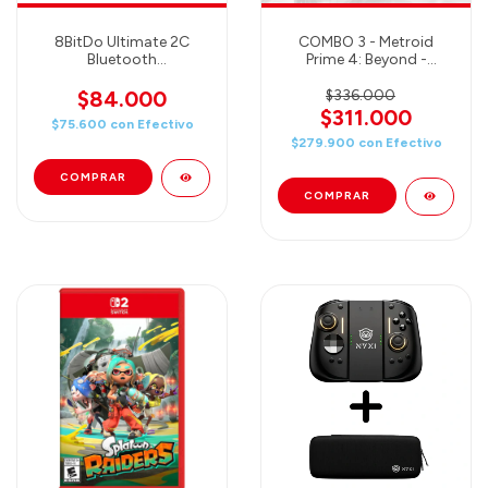
8BitDo Ultimate 2C
COMBO 3 - Metroid
Bluetooth
Prime 4: Beyond -
Controller(Blue)
Nintendo Switch +
(80NC01)
Amiibo Samus + Amiibo
$84.000
$336.000
Samus & Vi-O-La (Juego
$311.000
$75.600
con
Efectivo
+ 2 Amiibo)
$279.900
con
Efectivo