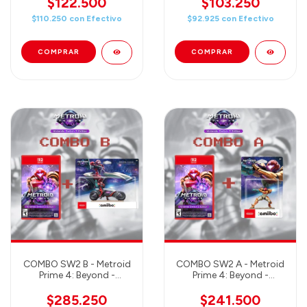
$122.500
$103.250
$110.250
con
Efectivo
$92.925
con
Efectivo
COMBO SW2 B - Metroid
COMBO SW2 A - Metroid
Prime 4: Beyond -
Prime 4: Beyond -
Nintendo Switch 2
Nintendo Switch 2
Edition + Amiibo Samus
Edition + Amiibo Samus
$285.250
$241.500