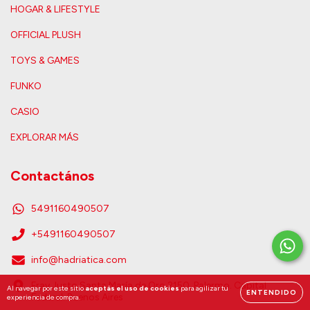
HOGAR & LIFESTYLE
OFFICIAL PLUSH
TOYS & GAMES
FUNKO
CASIO
EXPLORAR MÁS
Contactános
5491160490507
+5491160490507
info@hadriatica.com
Fray Justo Santa María de Oro 2150, Palermo. Capital
Al navegar por este sitio
aceptás el uso de cookies
para agilizar tu
ENTENDIDO
Federal. Buenos Aires
experiencia de compra.