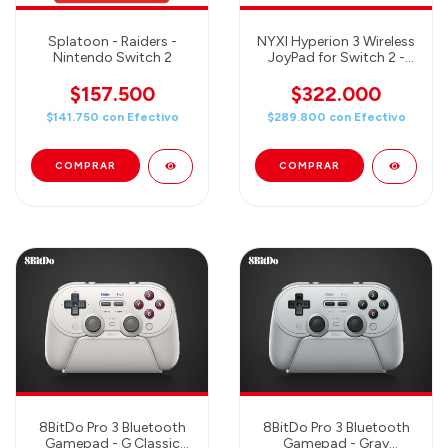
Splatoon - Raiders -
NYXI Hyperion 3 Wireless
Nintendo Switch 2
JoyPad for Switch 2 -
Black + NYXI Odyssey
Case (CONTROL +
$157.500
$322.000
ESTUCHE)
$141.750
con
Efectivo
$289.800
con
Efectivo
8BitDo Pro 3 Bluetooth
8BitDo Pro 3 Bluetooth
Gamepad - G Classic
Gamepad - Gray