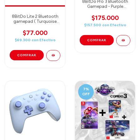
8BitDo Pro 3 Bluetooth
Gamepad - Purple
(80GQ03)
8BitDo Lite 2 Bluetooth
$175.000
gamepad ( Turquoise
$157.500
con
Efectivo
edition) (80KA02)
$77.000
$69.300
con
Efectivo
7
%
OFF