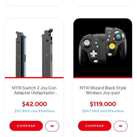
NYXI Switch 2 Joy Con
NYXI Wizard Black Style
Adapter (Adaptador
Wireless Joy-pad
para usar Joy-Con de
Switch 1 en Switch 2!)
$42.000
$119.000
$37.800
con
Efectivo
$107.100
con
Efectivo