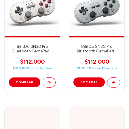
8BitDo SN30 Pro
8BitDo SN30 Pro
Bluetooth GamePad -
Bluetooth GamePad -
Hall edition/ G classic
Hall edition/ Gray
(80DJ04)
(80DM02)
$112.000
$112.000
$100.800
con
Efectivo
$100.800
con
Efectivo