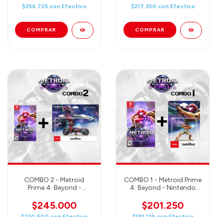
& Vi-O-La (Juego +
(Juego + Amiibo)
$256.725
con
Efectivo
$217.350
con
Efectivo
Amiibo)
COMBO 2 - Metroid
COMBO 1 - Metroid Prime
Prime 4: Beyond -
4: Beyond - Nintendo
Nintendo Switch +
Switch + Amiibo Samus
Amiibo Samus & Vi-O-La
(Juego + Amiibo)
$245.000
$201.250
(Juego + Amiibo)
$220.500
con
Efectivo
$181.125
con
Efectivo