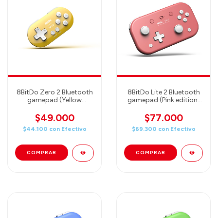
8BitDo Zero 2 Bluetooth
8BitDo Lite 2 Bluetooth
gamepad (Yellow
gamepad (Pink edition)
edition)（80EH）
(80KA01)
$49.000
$77.000
$44.100
con
Efectivo
$69.300
con
Efectivo